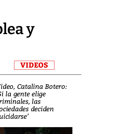
lea y
VIDEOS
ideo, Catalina Botero:
Video: Lula la
Si la gente elige
candidatura 
riminales, las
promesas de i
ociedades deciden
en defensa, ed
uicidarse’
tierras raras