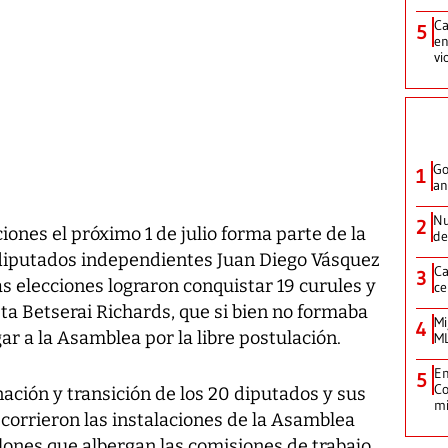
Ca
5
en
vi
Go
1
an
Nu
2
iones el próximo 1 de julio forma parte de la
de
 diputados independientes Juan Diego Vásquez
Ca
3
as elecciones lograron conquistar 19 curules y
ce
ta Betserai Richards, que si bien no formaba
Mi
4
gar a la Asamblea por la libre postulación.
ML
Em
5
Co
ación y transición de los 20 diputados y sus
m
ecorrieron las instalaciones de la Asamblea
alones que albergan las comisiones de trabajo.