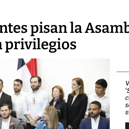
tes pisan la Asamb
 privilegios
Video, Japón: Terremoto
V
deja heridos y graves
‘
daños en Kumamoto
c
s
s