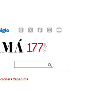
cional
Cepanim