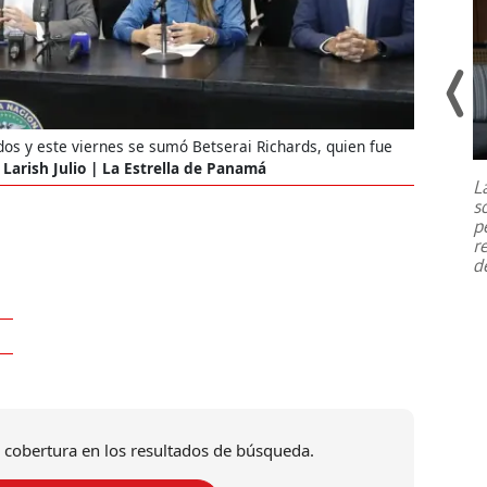
Un fuerte terremoto de magnitud
dos y este viernes se sumó Betserai Richards, quien fue
7,1 se registró este martes 28 de
Larish Julio | La Estrella de Panamá
julio en la prefectura de Kumamoto,
L
al sur de Japón, provocando una
s
emergencia de gran
...
p
r
d
 cobertura en los resultados de búsqueda.