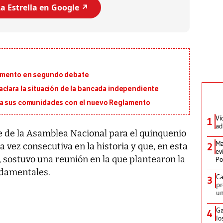
a Estrella en Google ↗️
lamento en segundo debate
aclara la situación de la bancada independiente
ra sus comunidades con el nuevo Reglamento
Ví
1
ad
 de la Asamblea Nacional para el quinquenio
Ma
2
vez consecutiva en la historia y que, en esta
ev
, sostuvo una reunión en la que plantearon la
Po
ndamentales.
Ca
3
pr
un
Ga
4
lo