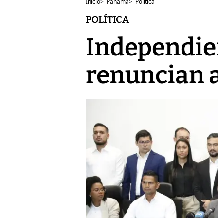
Inicio
>
Panamá
>
Política
POLÍTICA
Independien
renuncian a