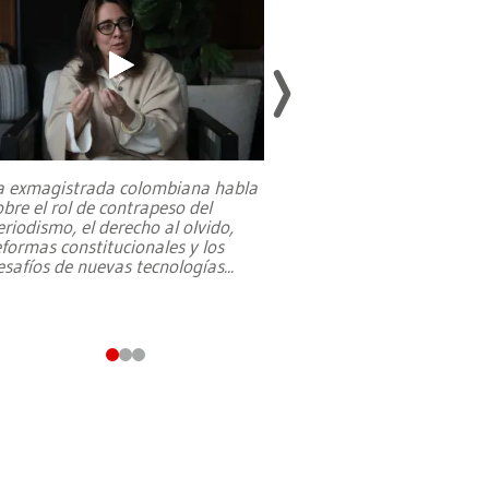
a exmagistrada colombiana habla
Entre recuerdos y es
obre el rol de contrapeso del
referencias hacia sus
eriodismo, el derecho al olvido,
presidente de Brasil,
eformas constitucionales y los
da Silva, oficializó 
esafíos de nuevas tecnologías
...
candidatura
...