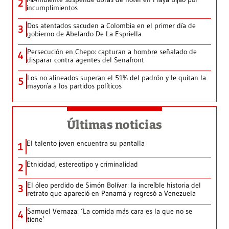
2
incumplimientos
Dos atentados sacuden a Colombia en el primer día de
3
gobierno de Abelardo De La Espriella
Persecución en Chepo: capturan a hombre señalado de
4
disparar contra agentes del Senafront
Los no alineados superan el 51% del padrón y le quitan la
5
mayoría a los partidos políticos
Últimas noticias
El talento joven encuentra su pantalla​
1
Etnicidad, estereotipo y criminalidad
2
El óleo perdido de Simón Bolívar: la increíble historia del
3
retrato que apareció en Panamá y regresó a Venezuela
Samuel Vernaza: ‘La comida más cara es la que no se
4
tiene’