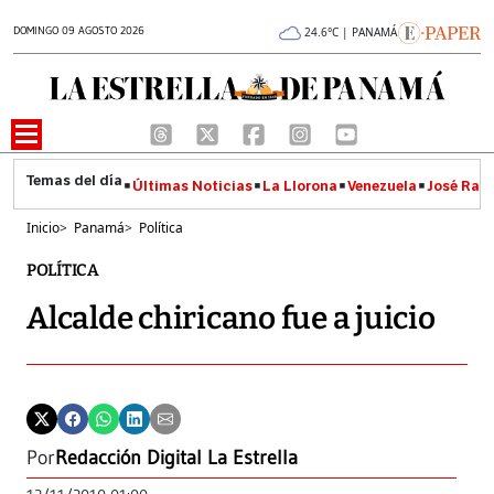
DOMINGO 09 AGOSTO 2026
24.6°C | PANAMÁ
Últimas Noticias
La Llorona
Venezuela
José Raúl
Inicio
>
Panamá
>
Política
POLÍTICA
Alcalde chiricano fue a juicio
Por
Redacción Digital La Estrella