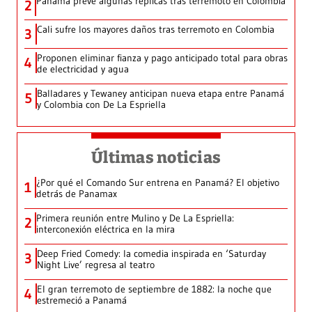
Panamá prevé algunas réplicas tras terremoto en Colombia
2
Cali sufre los mayores daños tras terremoto en Colombia
3
Proponen eliminar fianza y pago anticipado total para obras
4
de electricidad y agua
Balladares y Tewaney anticipan nueva etapa entre Panamá
5
y Colombia con De La Espriella
Últimas noticias
¿Por qué el Comando Sur entrena en Panamá? El objetivo
1
detrás de Panamax
Primera reunión entre Mulino y De La Espriella:
2
interconexión eléctrica en la mira
Deep Fried Comedy: la comedia inspirada en ‘Saturday
3
Night Live’ regresa al teatro
El gran terremoto de septiembre de 1882: la noche que
4
estremeció a Panamá