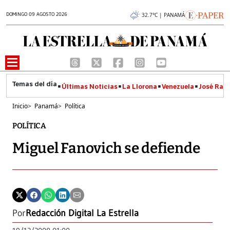
DOMINGO 09 AGOSTO 2026
32.7°C | PANAMÁ
Últimas Noticias
La Llorona
Venezuela
José Raúl
Inicio
>
Panamá
>
Política
POLÍTICA
Miguel Fanovich se defiende
Por
Redacción Digital La Estrella