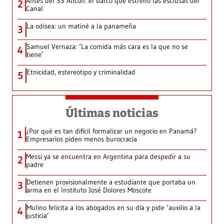
Antes del SS Ancon: el barco que estrenó las esclusas del
2
Canal
La odisea: un matiné a la panameña
3
Samuel Vernaza: ‘La comida más cara es la que no se
4
tiene’
Etnicidad, estereotipo y criminalidad
5
Últimas noticias
¿Por qué es tan difícil formalizar un negocio en Panamá?
1
Empresarios piden menos burocracia
Messi ya se encuentra en Argentina para despedir a su
2
padre
Detienen provisionalmente a estudiante que portaba un
3
arma en el Instituto José Dolores Moscote
Mulino felicita a los abogados en su día y pide ‘auxilio a la
4
justicia’