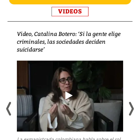
VIDEOS
Video, Catalina Botero: ‘Si la gente elige
criminales, las sociedades deciden
suicidarse’
La exmagistrada colombiana habla sobre el rol