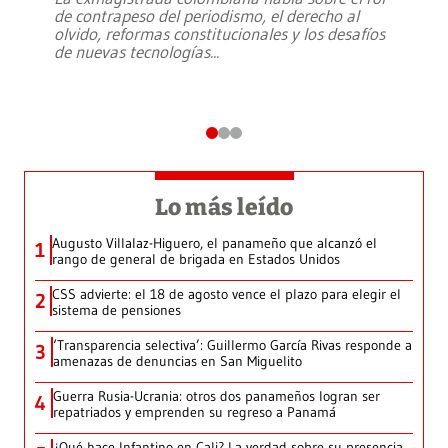
de contrapeso del periodismo, el derecho al
olvido, reformas constitucionales y los desafíos
de nuevas tecnologías
...
Lo más leído
Augusto Villalaz-Higuero, el panameño que alcanzó el
1
rango de general de brigada en Estados Unidos
CSS advierte: el 18 de agosto vence el plazo para elegir el
2
sistema de pensiones
‘Transparencia selectiva’: Guillermo García Rivas responde a
3
amenazas de denuncias en San Miguelito
Guerra Rusia-Ucrania: otros dos panameños logran ser
4
repatriados y emprenden su regreso a Panamá
¿Qué hace Infantino en Cali? La verdad sobre su presencia