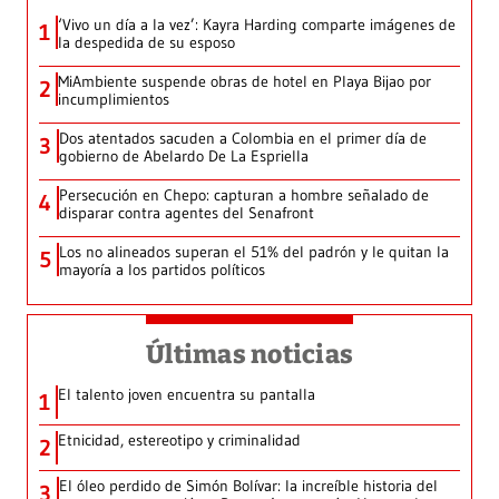
‘Vivo un día a la vez’: Kayra Harding comparte imágenes de
1
la despedida de su esposo
MiAmbiente suspende obras de hotel en Playa Bijao por
2
incumplimientos
Dos atentados sacuden a Colombia en el primer día de
3
gobierno de Abelardo De La Espriella
Persecución en Chepo: capturan a hombre señalado de
4
disparar contra agentes del Senafront
Los no alineados superan el 51% del padrón y le quitan la
5
mayoría a los partidos políticos
Últimas noticias
El talento joven encuentra su pantalla​
1
Etnicidad, estereotipo y criminalidad
2
El óleo perdido de Simón Bolívar: la increíble historia del
3