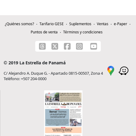
¿Quiénes somos?
Tarifario GESE
Suplementos
Ventas
e-Paper
Puntos de venta
Términos y condiciones
© 2019 La Estrella de Panamá
C/ Alejandro A. Duque G. - Apartado 0815-00507, Zona 4
Teléfono: +507 204-0000