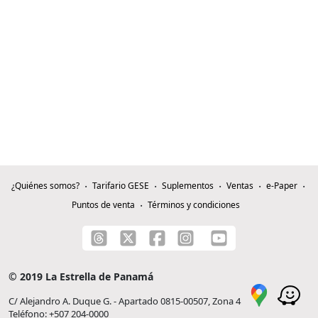
¿Quiénes somos?
Tarifario GESE
Suplementos
Ventas
e-Paper
Puntos de venta
Términos y condiciones
© 2019 La Estrella de Panamá
C/ Alejandro A. Duque G. - Apartado 0815-00507, Zona 4
Teléfono: +507 204-0000