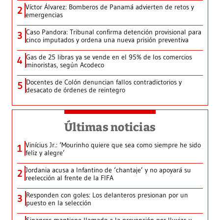
Víctor Álvarez: Bomberos de Panamá advierten de retos y
2
emergencias
Caso Pandora: Tribunal confirma detención provisional para
3
cinco imputados y ordena una nueva prisión preventiva
Gas de 25 libras ya se vende en el 95% de los comercios
4
minoristas, según Acodeco
Docentes de Colón denuncian fallos contradictorios y
5
desacato de órdenes de reintegro
Últimas noticias
Vinícius Jr.: ‘Mourinho quiere que sea como siempre he sido
1
feliz y alegre’
Jordania acusa a Infantino de ‘chantaje’ y no apoyará su
2
reelección al frente de la FIFA
Responden con goles: Los delanteros presionan por un
3
puesto en la selección