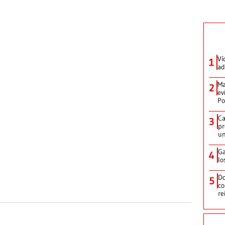
Ví
1
ad
Ma
2
ev
Po
Ca
3
pr
un
Ga
4
lo
Do
5
co
re