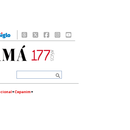
cional
Cepanim