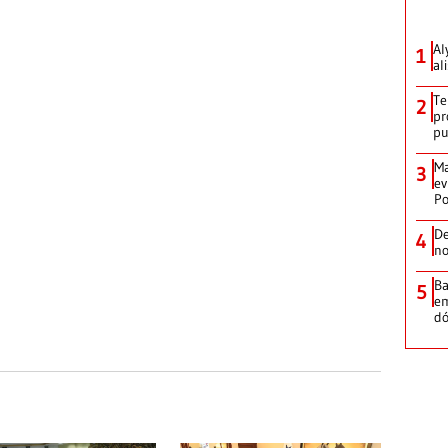
Al
1
al
Te
2
pr
p
Ma
3
ev
Po
De
4
no
Ba
5
em
dó