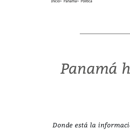
Inicio
>
Panamá
>
Política
Panamá ho
Donde está la informaci