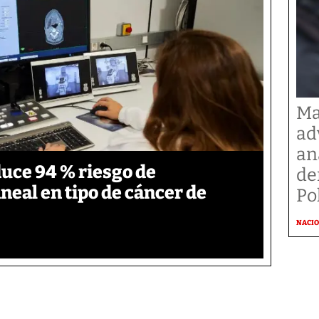
Ma
ad
an
duce 94 % riesgo de
de
neal en tipo de cáncer de
Po
NACI