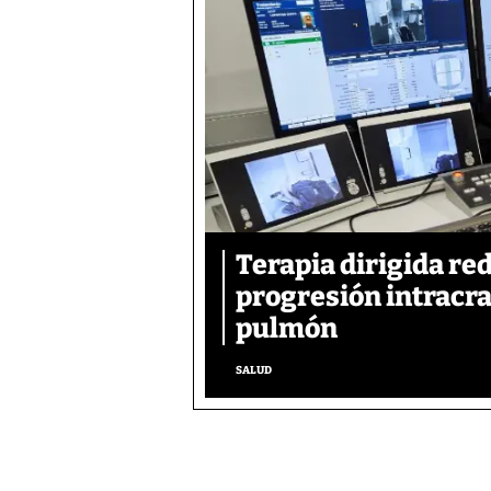
Terapia dirigida re
progresión intracra
pulmón
SALUD