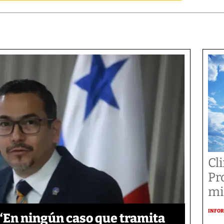
Cl
Pr
mi
INFOR
‘En ningún caso que tramita