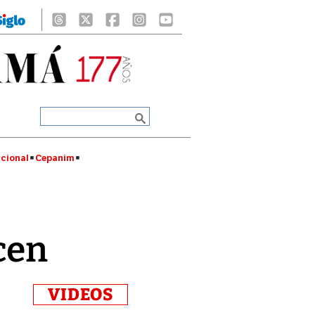
cional
Cepanim
cen
VIDEOS