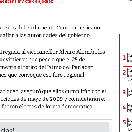
ricana invicta de ajedrez
ameños del Parlamento Centroamericano
safiar a las autoridades del gobierno.
tregada al vicecanciller Álvaro Alemán, los
Ca
1
dvirtieron que pese a que el 25 de
en
ente el retiro del Istmo del Parlacen,
Ca
2
nes que convoque ese foro regional.
en
vi
Ga
arlacen, aseguró que ellos cumplirán con el
3
lo
lecciones de mayo de 2009 y completarán el
Ve
l fueron electos de forma democrática.
4
op
De
5
In
la