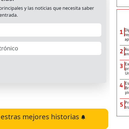
Di
1
re
ap
As
2
en
Ex
3
pr
Un
Es
4
Br
pl
Pr
5
tr
estras mejores historias