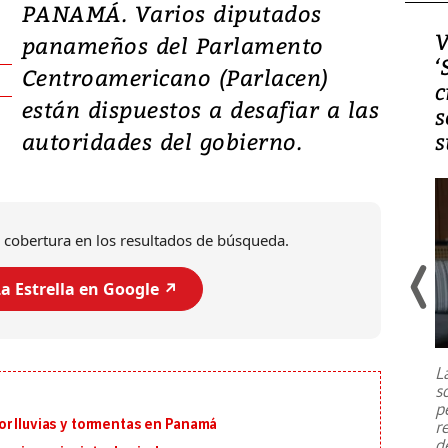
PANAMÁ. Varios diputados
Video, Japón: Terremoto
V
panameños del Parlamento
deja heridos y graves
‘
Centroamericano (Parlacen)
daños en Kumamoto
c
están dispuestos a desafiar a las
s
autoridades del gobierno.
s
 cobertura en los resultados de búsqueda.
a Estrella en Google ↗️
Un fuerte terremoto de magnitud
7,1 se registró este martes 28 de
julio en la prefectura de Kumamoto,
L
al sur de Japón, provocando una
s
emergencia de gran
...
p
or lluvias y tormentas en Panamá
r
d