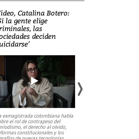
ideo, Catalina Botero:
Video: Lula la
Si la gente elige
candidatura 
riminales, las
promesas de i
ociedades deciden
en defensa, ed
uicidarse’
tierras raras
a exmagistrada colombiana habla
Entre recuerdos y es
obre el rol de contrapeso del
referencias hacia sus
eriodismo, el derecho al olvido,
presidente de Brasil,
eformas constitucionales y los
da Silva, oficializó 
esafíos de nuevas tecnologías
...
candidatura
...