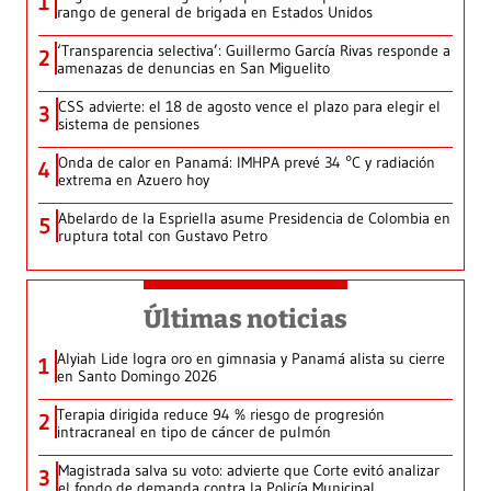
1
rango de general de brigada en Estados Unidos
‘Transparencia selectiva’: Guillermo García Rivas responde a
2
amenazas de denuncias en San Miguelito
CSS advierte: el 18 de agosto vence el plazo para elegir el
3
sistema de pensiones
Onda de calor en Panamá: IMHPA prevé 34 °C y radiación
4
extrema en Azuero hoy
Abelardo de la Espriella asume Presidencia de Colombia en
5
ruptura total con Gustavo Petro
Últimas noticias
Alyiah Lide logra oro en gimnasia y Panamá alista su cierre
1
en Santo Domingo 2026
Terapia dirigida reduce 94 % riesgo de progresión
2
intracraneal en tipo de cáncer de pulmón
Magistrada salva su voto: advierte que Corte evitó analizar
3
el fondo de demanda contra la Policía Municipal