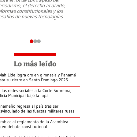
eriodismo, el derecho al olvido,
presidente de Brasil,
eformas constitucionales y los
da Silva, oficializó 
esafíos de nuevas tecnologías
...
candidatura
...
Lo más leído
yiah Lide logra oro en gimnasia y Panamá
ista su cierre en Santo Domingo 2026
 las redes sociales a la Corte Suprema,
licía Municipal bajo la lupa
nameño regresa al país tras ser
svinculado de las fuerzas militares rusas
mbios al reglamento de la Asamblea
ren debate constitucional