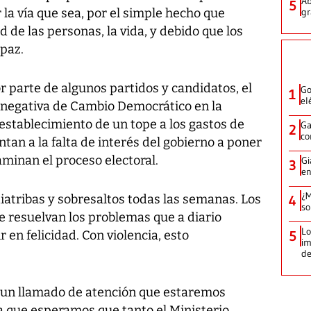
Ab
5
 la vía que sea, por el simple hecho que
gr
 de las personas, la vida, y debido que los
paz.
or parte de algunos partidos y candidatos, el
Go
1
el
a negativa de Cambio Democrático en la
establecimiento de un tope a los gastos de
Ga
2
co
an a la falta de interés del gobierno a poner
aminan el proceso electoral.
Gi
3
en
¿M
iatribas y sobresaltos todas las semanas. Los
4
so
resuelvan los problemas que a diario
Lo
 en felicidad. Con violencia, esto
5
im
de
 un llamado de atención que estaremos
 a que esperamos que tanto el Ministerio