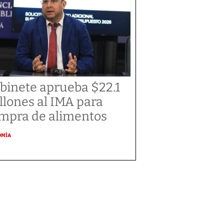
binete aprueba $22.1
llones al IMA para
mpra de alimentos
OMÍA