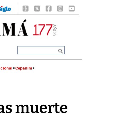
cional
Cepanim
ras muerte