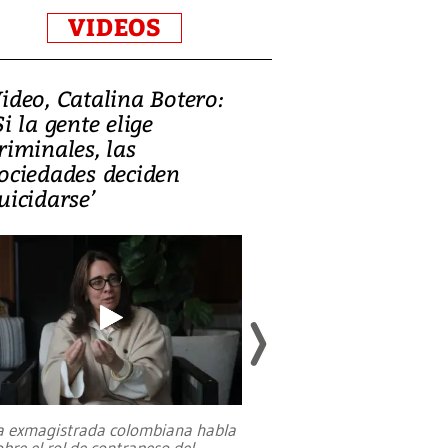
VIDEOS
ideo, Catalina Botero:
Video: Lula la
Si la gente elige
candidatura 
riminales, las
promesas de i
ociedades deciden
en defensa, ed
uicidarse’
tierras raras
a exmagistrada colombiana habla
Entre recuerdos y es
obre el rol de contrapeso del
referencias hacia sus