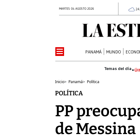
MARTES 04 AGOSTO 2026
24
PANAMÁ
MUNDO
ECONO
Úl
Inicio
>
Panamá
>
Política
POLÍTICA
PP preocupa
de Messina