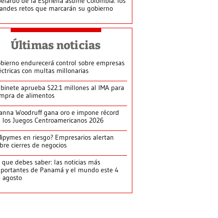
elardo de la Espriella asume Colombia: los
andes retos que marcarán su gobierno
Últimas noticias
bierno endurecerá control sobre empresas
éctricas con multas millonarias
binete aprueba $22.1 millones al IMA para
mpra de alimentos
anna Woodruff gana oro e impone récord
 los Juegos Centroamericanos 2026
ipymes en riesgo? Empresarios alertan
bre cierres de negocios
 que debes saber: las noticias más
portantes de Panamá y el mundo este 4
 agosto