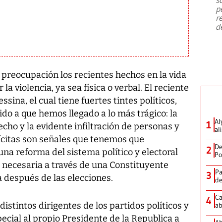
emergencia de gran
...
p
r
d
 preocupación los recientes hechos en la vida
a violencia, ya sea física o verbal. El reciente
ina, el cual tiene fuertes tintes políticos,
ido a que hemos llegado a lo más trágico: la
Al
1
ho y la evidente infiltración de personas y
al
lícitas son señales que tenemos que
De
2
na reforma del sistema político y electoral
Po
d necesaria a través de una Constituyente
Pa
3
 después de las elecciones.
de
Ca
4
istintos dirigentes de los partidos políticos y
ab
pecial al propio Presidente de la Republica a