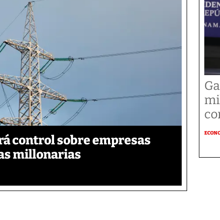
Ga
mi
co
ECON
á control sobre empresas
as millonarias