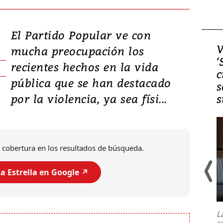
El Partido Popular ve con
Video, Japón: Terremoto
V
mucha preocupación los
deja heridos y graves
‘
recientes hechos en la vida
daños en Kumamoto
c
pública que se han destacado
s
por la violencia, ya sea físi...
s
 cobertura en los resultados de búsqueda.
a Estrella en Google ↗️
Un fuerte terremoto de magnitud
7,1 se registró este martes 28 de
julio en la prefectura de Kumamoto,
L
al sur de Japón, provocando una
s