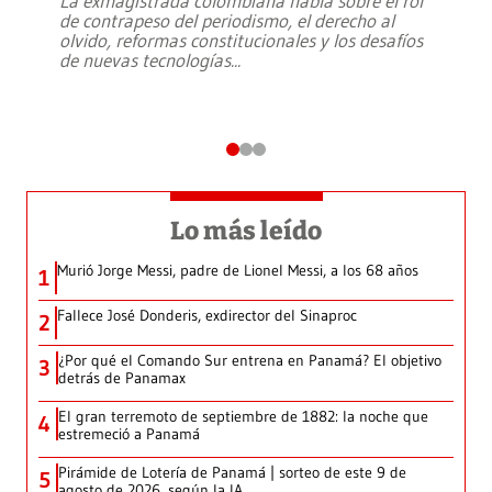
La exmagistrada colombiana habla sobre el rol
de contrapeso del periodismo, el derecho al
olvido, reformas constitucionales y los desafíos
de nuevas tecnologías
...
Lo más leído
Murió Jorge Messi, padre de Lionel Messi, a los 68 años
1
Fallece José Donderis, exdirector del Sinaproc
2
¿Por qué el Comando Sur entrena en Panamá? El objetivo
3
detrás de Panamax
El gran terremoto de septiembre de 1882: la noche que
4
estremeció a Panamá
Pirámide de Lotería de Panamá | sorteo de este 9 de
5
agosto de 2026, según la IA