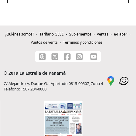
¿Quiénes somos?
Tarifario GESE
Suplementos
Ventas
e-Paper
Puntos de venta
Términos y condiciones
© 2019 La Estrella de Panamá
C/ Alejandro A. Duque G. - Apartado 0815-00507, Zona 4
Teléfono: +507 204-0000