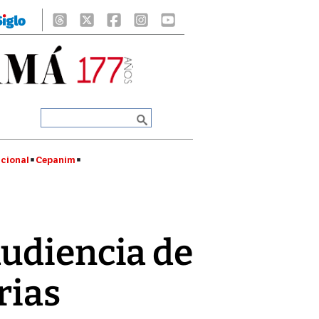
cional
Cepanim
audiencia de
rias