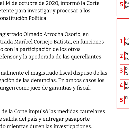
Pa
l 14 de octubre de 2020, informó la Corte
5
lo
ente para investigar y procesar a los
onstitución Política.
magistrado Olmedo Arrocha Osorio, en
¿P
1
strada Maribel Cornejo Batista, en funciones
Pa
o con la participación de los otros
Pr
2
defensor y la apoderada de las querellantes.
Es
De
3
malmente el magistrado fiscal dispuso de las
‘S
tigación de las denuncias. En ambos casos los
El
4
ungen como juez de garantías y fiscal,
no
El
5
no de la Corte impulsó las medidas cautelares
e salida del país y entregar pasaporte
do mientras duren las investigaciones.