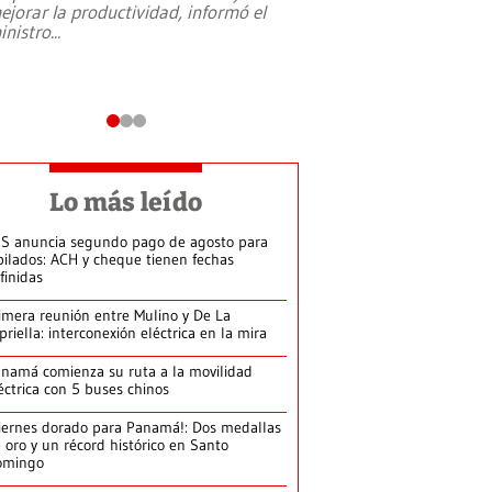
ejorar la productividad, informó el
periodismo, el derech
inistro
...
reformas constitucio
desafíos de nuevas t
Lo más leído
S anuncia segundo pago de agosto para
bilados: ACH y cheque tienen fechas
finidas
imera reunión entre Mulino y De La
priella: interconexión eléctrica en la mira
namá comienza su ruta a la movilidad
éctrica con 5 buses chinos
iernes dorado para Panamá!: Dos medallas
 oro y un récord histórico en Santo
omingo