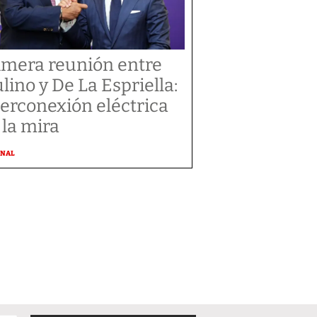
imera reunión entre
lino y De La Espriella:
terconexión eléctrica
 la mira
ONAL