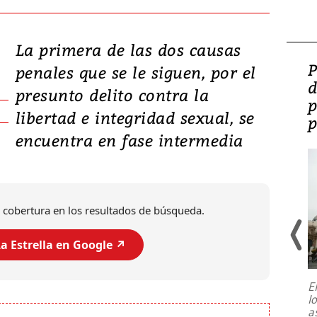
La primera de las dos causas
Video: Lula lanza su
P
penales que se le siguen, por el
candidatura con
d
presunto delito contra la
promesas de inversión
p
libertad e integridad sexual, se
en defensa, educación y
p
encuentra en fase intermedia
tierras raras
 cobertura en los resultados de búsqueda.
a Estrella en Google ↗️
E
l
Entre recuerdos y escuetas
a
referencias hacia sus adversarios, el