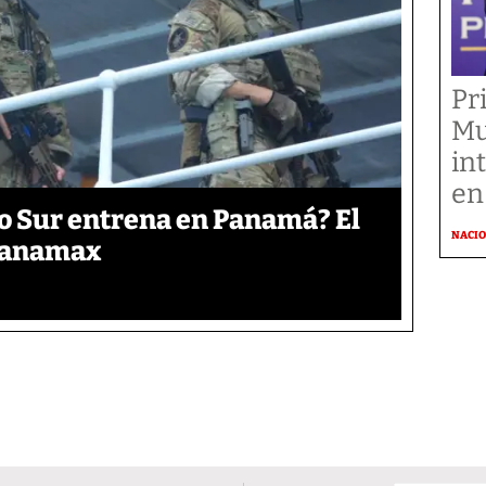
Pr
Mu
in
en
o Sur entrena en Panamá? El
NACI
 Panamax