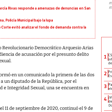
m
presidente de Brasil, Luiz Inácio Lula
m
 García Rivas responde a amenazas de denuncias en San
da Silva, oficializó este domingo su
candidatura
...
a, Policía Municipal bajo la lupa
e Corte evitó analizar el fondo de demanda contra la
ido Revolucionario Democrático Arquesio Arias
iencia de acusación por el presunto delito
CS
1
ju
exual.
de
Pr
2
formó en un comunicado la primera de las dos
Es
 a un diputado de la República, por el
Pa
3
ad e Integridad Sexual, una se encuentra en
el
¡V
4
de
D
 el 11 de septiembre de 2020, continuó el 9 de