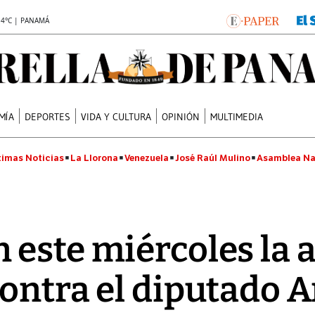
.4°C | PANAMÁ
MÍA
DEPORTES
VIDA Y CULTURA
OPINIÓN
MULTIMEDIA
timas Noticias
La Llorona
Venezuela
José Raúl Mulino
Asamblea Na
 este miércoles la 
contra el diputado A