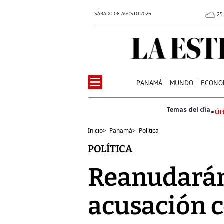
SÁBADO 08 AGOSTO 2026
25
PANAMÁ
MUNDO
ECONO
Úl
Inicio
>
Panamá
>
Política
POLÍTICA
Reanudarán
acusación 