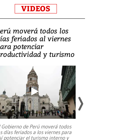
VIDEOS
erú moverá todos los
Video, Catalin
ías feriados al viernes
‘Si la gente el
ara potenciar
criminales, la
roductividad y turismo
sociedades de
suicidarse’
l Gobierno de Perú moverá todos
os días feriados a los viernes para
La exmagistrada co
sí potenciar el turismo interno y
sobre el rol de contr