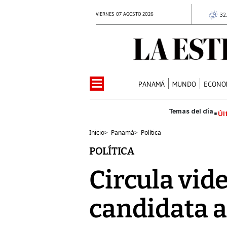
VIERNES 07 AGOSTO 2026
32
PANAMÁ
MUNDO
ECONO
Úl
Inicio
>
Panamá
>
Política
POLÍTICA
Circula vid
candidata a