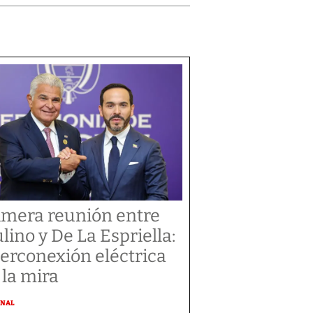
imera reunión entre
lino y De La Espriella:
terconexión eléctrica
 la mira
ONAL