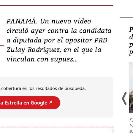
PANAMÁ. Un nuevo video
Video: Lula lanza su
P
circuló ayer contra la candidata
candidatura con
d
a diputada por el opositor PRD
promesas de inversión
p
Zulay Rodríguez, en el que la
en defensa, educación y
p
vinculan con supues...
tierras raras
 cobertura en los resultados de búsqueda.
a Estrella en Google ↗️
E
l
Entre recuerdos y escuetas
a
referencias hacia sus adversarios, el