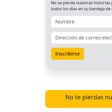
No te pierdas nu