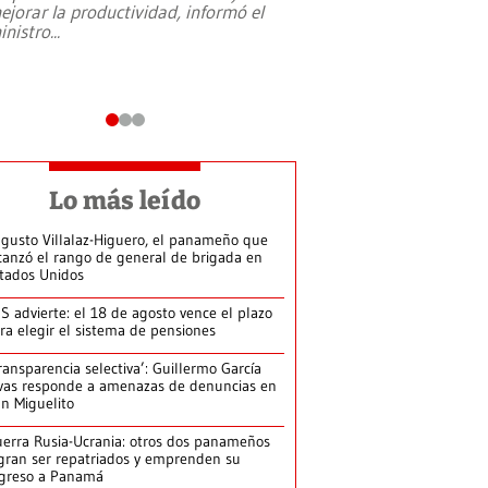
ejorar la productividad, informó el
periodismo, el derech
inistro
...
reformas constitucio
desafíos de nuevas t
Lo más leído
gusto Villalaz-Higuero, el panameño que
canzó el rango de general de brigada en
tados Unidos
S advierte: el 18 de agosto vence el plazo
ra elegir el sistema de pensiones
ransparencia selectiva’: Guillermo García
vas responde a amenazas de denuncias en
n Miguelito
erra Rusia-Ucrania: otros dos panameños
gran ser repatriados y emprenden su
greso a Panamá