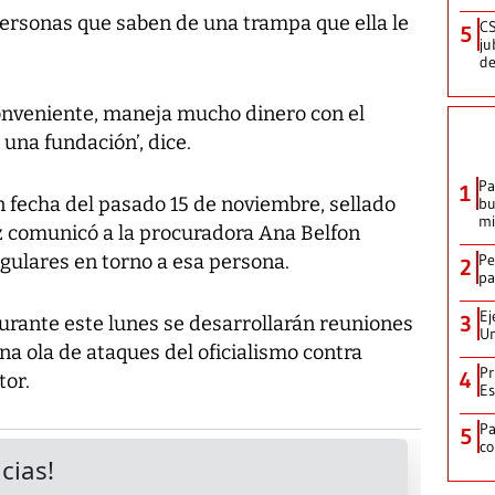
rsonas que saben de una trampa que ella le
CS
5
ju
de
onveniente, maneja mucho dinero con el
una fundación’, dice.
Pa
1
fecha del pasado 15 de noviembre, sellado
bu
mi
ez comunicó a la procuradora Ana Belfon
gulares en torno a esa persona.
Pe
2
pa
Ej
3
rante este lunes se desarrollarán reuniones
Un
na ola de ataques del oficialismo contra
Pr
4
tor.
Es
P
5
co