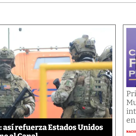
Pr
Mu
in
en
 así refuerza Estados Unidos
NACI