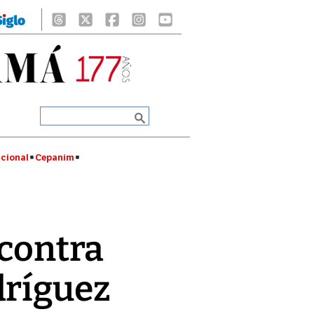
cional
Cepanim
 contra
dríguez