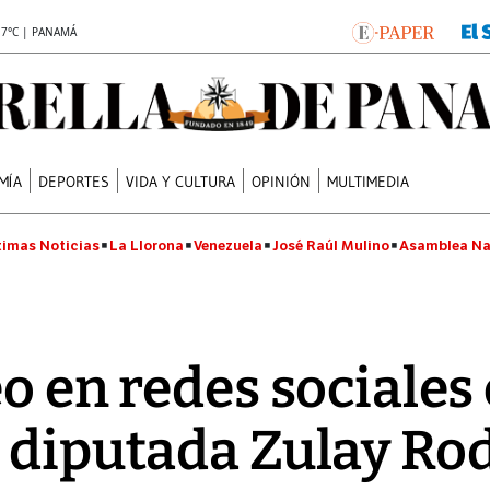
.7°C | PANAMÁ
MÍA
DEPORTES
VIDA Y CULTURA
OPINIÓN
MULTIMEDIA
timas Noticias
La Llorona
Venezuela
José Raúl Mulino
Asamblea Na
eo en redes sociales
 diputada Zulay Ro