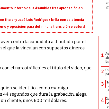
m
presidente de Brasil, Luiz Inácio Lula
m
lamento interno de la Asamblea tras aprobación en
da Silva, oficializó este domingo su
candidatura
...
e titular y José Luis Rodríguez brilla con asistencia
no y oposición para definir una transición electoral
ayer contra la candidata a diputada por el
 el que la vinculan con supuestos dineros
Au
1
al
Es
con el narcotráfico’ es el título del video, que
CS
2
pa
‘T
3
Ri
 quien se identifica como examigo
Sa
n 44 segundos que dura la grabación, alega
Gu
4
 un cliente, unos 600 mil dólares.
lo
re