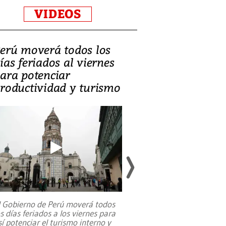
VIDEOS
erú moverá todos los
Video, Catalin
ías feriados al viernes
‘Si la gente el
ara potenciar
criminales, la
roductividad y turismo
sociedades de
suicidarse’
l Gobierno de Perú moverá todos
os días feriados a los viernes para
La exmagistrada co
sí potenciar el turismo interno y
sobre el rol de contr