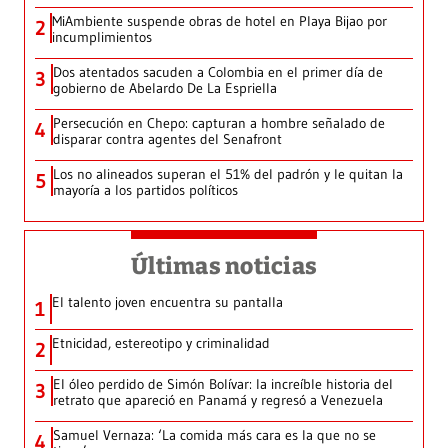
MiAmbiente suspende obras de hotel en Playa Bijao por
2
incumplimientos
Dos atentados sacuden a Colombia en el primer día de
3
gobierno de Abelardo De La Espriella
Persecución en Chepo: capturan a hombre señalado de
4
disparar contra agentes del Senafront
Los no alineados superan el 51% del padrón y le quitan la
5
mayoría a los partidos políticos
Últimas noticias
El talento joven encuentra su pantalla​
1
Etnicidad, estereotipo y criminalidad
2
El óleo perdido de Simón Bolívar: la increíble historia del
3
retrato que apareció en Panamá y regresó a Venezuela
Samuel Vernaza: ‘La comida más cara es la que no se
4