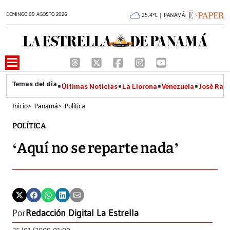
DOMINGO 09 AGOSTO 2026
25.4°C | PANAMÁ
Últimas Noticias
La Llorona
Venezuela
José Raúl
Inicio
>
Panamá
>
Política
POLÍTICA
‘Aquí no se reparte nada’
Por
Redacción Digital La Estrella