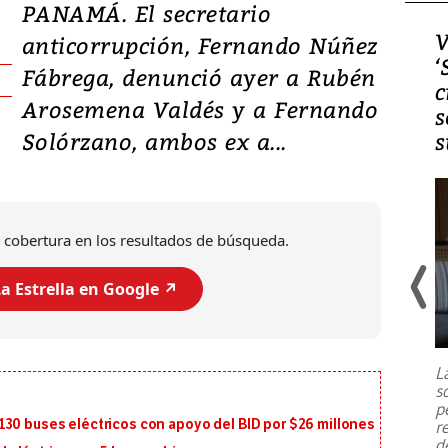
PANAMÁ. El secretario
Video, Japón: Terremoto
V
anticorrupción, Fernando Núñez
deja heridos y graves
‘
Fábrega, denunció ayer a Rubén
daños en Kumamoto
c
Arosemena Valdés y a Fernando
s
Solórzano, ambos ex a...
s
 cobertura en los resultados de búsqueda.
a Estrella en Google ↗️
Un fuerte terremoto de magnitud
7,1 se registró este martes 28 de
julio en la prefectura de Kumamoto,
L
al sur de Japón, provocando una
s
emergencia de gran
...
p
130 buses eléctricos con apoyo del BID por $26 millones
r
d