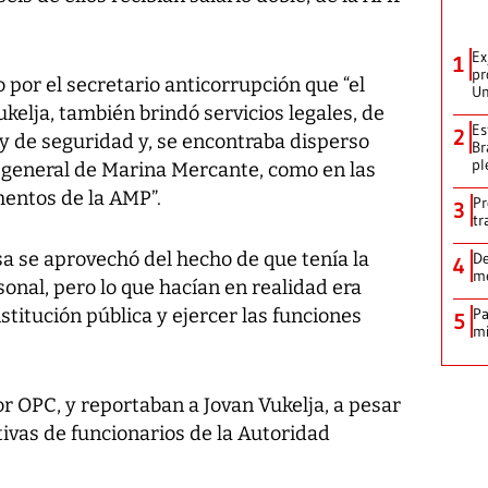
Ex
1
pr
por el secretario anticorrupción que “el
Un
kelja, también brindó servicios legales, de
Es
2
a y de seguridad y, se encontraba disperso
Br
pl
or general de Marina Mercante, como en las
mentos de la AMP”.
Pr
3
tr
 se aprovechó del hecho de que tenía la
De
4
me
onal, pero lo que hacían en realidad era
nstitución pública y ejercer las funciones
Pa
5
mi
r OPC, y reportaban a Jovan Vukelja, a pesar
ivas de funcionarios de la Autoridad