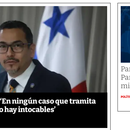
Pa
Pa
mi
POLÍT
‘En ningún caso que tramita
o hay intocables’