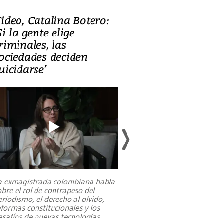
ideo, Catalina Botero:
Video: Lula la
Si la gente elige
candidatura 
riminales, las
promesas de i
ociedades deciden
en defensa, ed
uicidarse’
tierras raras
a exmagistrada colombiana habla
Entre recuerdos y es
obre el rol de contrapeso del
referencias hacia sus
eriodismo, el derecho al olvido,
presidente de Brasil,
eformas constitucionales y los
da Silva, oficializó 
esafíos de nuevas tecnologías
...
candidatura
...