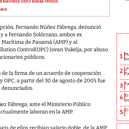
d eléctrica con 5 buses chinos
nero
upción, Fernando Núñez Fábrega, denunció
y a Fernando Solórzano, ambos ex
d Marítima de Panamá (AMP) y al
llution Control(OPC) Jovan Vukelja, por abuso
Mu
1
cionarios públicos.
lo
¿P
2
 de la firma de un acuerdo de cooperación
Pa
 y OPC, a partir del 30 de agosto de 2005 fue
Fa
3
s denunciados.
El
4
no
z Fábrega, ante el Ministerio Público
El
actualmente laboran en la AMP.
5
eis de ellos recibían salario doble, de la AMP