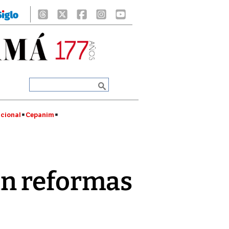
cional
Cepanim
an reformas