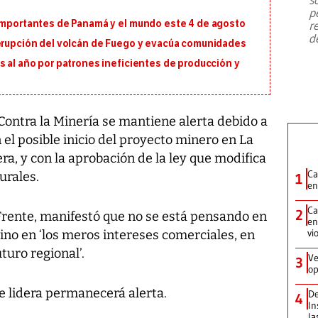
emergencia de gran
...
p
 importantes de Panamá y el mundo este 4 de agosto
r
d
 erupción del volcán de Fuego y evacúa comunidades
s al año por patrones ineficientes de producción y
ontra la Minería se mantiene alerta debido a
 el posible inicio del proyecto minero en La
era, y con la aprobación de la ley que modifica
Ca
urales.
1
en
Ca
2
Frente, manifestó que no se está pensando en
en
vi
ino en ‘los meros intereses comerciales, en
turo regional’.
Ve
3
op
e lidera permanecerá alerta.
De
4
In
la