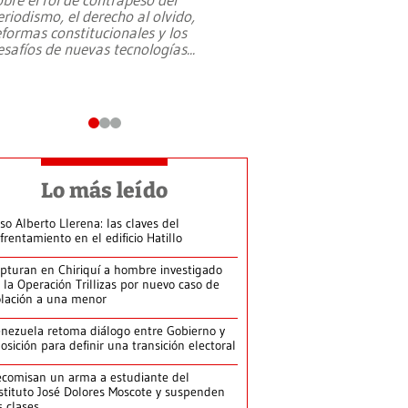
eriodismo, el derecho al olvido,
presidente de Brasil,
eformas constitucionales y los
da Silva, oficializó 
esafíos de nuevas tecnologías
...
candidatura
...
Lo más leído
so Alberto Llerena: las claves del
frentamiento en el edificio Hatillo
pturan en Chiriquí a hombre investigado
 la Operación Trillizas por nuevo caso de
olación a una menor
nezuela retoma diálogo entre Gobierno y
osición para definir una transición electoral
comisan un arma a estudiante del
stituto José Dolores Moscote y suspenden
s clases