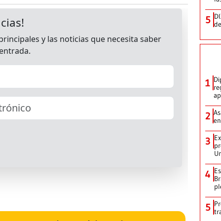
DI
5
de
Di
1
re
ap
As
2
en
Ex
3
pr
Un
Es
4
Br
pl
Pr
5
tr