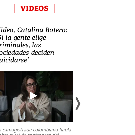
VIDEOS
ideo, Catalina Botero:
Video: Lula la
Si la gente elige
candidatura 
riminales, las
promesas de i
ociedades deciden
en defensa, ed
uicidarse’
tierras raras
a exmagistrada colombiana habla
Entre recuerdos y es
obre el rol de contrapeso del
referencias hacia sus