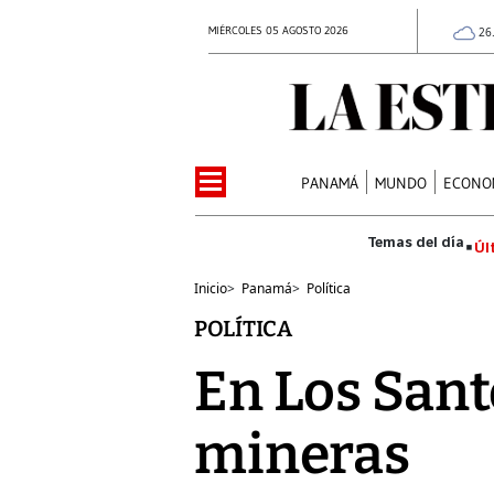
MIÉRCOLES 05 AGOSTO 2026
26
PANAMÁ
MUNDO
ECONO
Úl
Inicio
>
Panamá
>
Política
POLÍTICA
En Los San
mineras