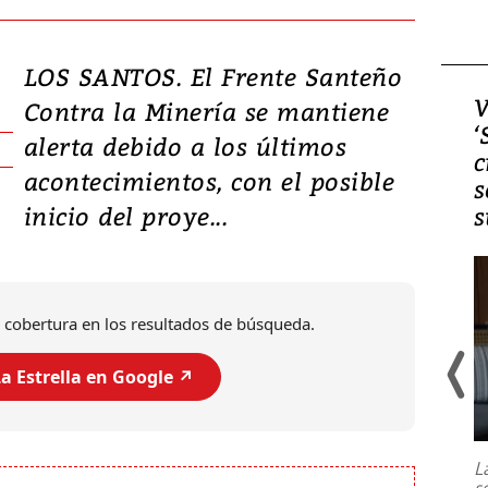
LOS SANTOS. El Frente Santeño
Video, Japón: Terremoto
V
Contra la Minería se mantiene
deja heridos y graves
‘
alerta debido a los últimos
daños en Kumamoto
c
acontecimientos, con el posible
s
inicio del proye...
s
 cobertura en los resultados de búsqueda.
a Estrella en Google ↗️
Un fuerte terremoto de magnitud
7,1 se registró este martes 28 de
julio en la prefectura de Kumamoto,
L
al sur de Japón, provocando una
s