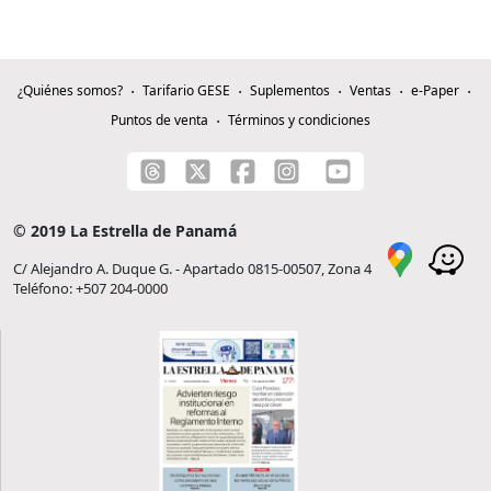
¿Quiénes somos?
Tarifario GESE
Suplementos
Ventas
e-Paper
Puntos de venta
Términos y condiciones
© 2019 La Estrella de Panamá
C/ Alejandro A. Duque G. - Apartado 0815-00507, Zona 4
Teléfono: +507 204-0000