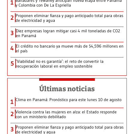
Balladares y Tewaney anticipan nueva etapa entre Panamá
1
y Colombia con De La Espriella
Proponen eliminar fianza y pago anticipado total para obras
2
de electricidad y agua
Diez empresas logran mitigar casi 4 mil toneladas de CO2
3
en Panamá
El crédito no bancario ya mueve más de $4,596 millones en
4
el país
‘Viabilidad no es garantía’: el reto de convertir la
5
recuperación laboral en empleo sostenible
Últimas noticias
Clima en Panamá: Pronóstico para este lunes 10 de agosto
1
Violencia contra las mujeres en alza: el Estado responde
2
con un ministerio debilitado
Proponen eliminar fianza y pago anticipado total para obras
3
de electricidad y agua