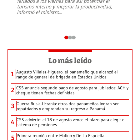
feriados a los viernes para así potenciar el
turismo interno y mejorar la productividad,
informó el ministro
...
Lo más leído
Augusto Villalaz-Higuero, el panameño que alcanzó el
1
rango de general de brigada en Estados Unidos
CSS anuncia segundo pago de agosto para jubilados: ACH y
2
cheque tienen fechas definidas
Guerra Rusia-Ucrania: otros dos panameños logran ser
3
repatriados y emprenden su regreso a Panamá
CSS advierte: el 18 de agosto vence el plazo para elegir el
4
sistema de pensiones
Primera reunión entre Mulino y De La Espriella:
5