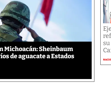
Ej
re
su
en Michoacán: Sheinbaum
Ca
íos de aguacate a Estados
NACI