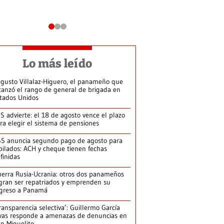
Lo más leído
gusto Villalaz-Higuero, el panameño que
canzó el rango de general de brigada en
tados Unidos
S advierte: el 18 de agosto vence el plazo
ra elegir el sistema de pensiones
S anuncia segundo pago de agosto para
bilados: ACH y cheque tienen fechas
finidas
erra Rusia-Ucrania: otros dos panameños
gran ser repatriados y emprenden su
greso a Panamá
ransparencia selectiva’: Guillermo García
vas responde a amenazas de denuncias en
n Miguelito