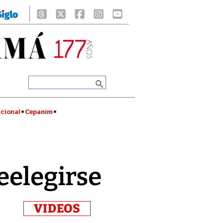
cional
Cepanim
eelegirse
VIDEOS