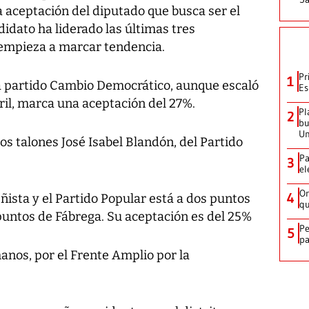
 aceptación del diputado que busca ser el
didato ha liderado las últimas tres
empieza a marcar tendencia.
Pr
1
ta partido Cambio Democrático, aunque escaló
Es
ril, marca una aceptación del 27%.
Pl
2
bu
Un
 los talones José Isabel Blandón, del Partido
Pa
3
el
Or
4
ista y el Partido Popular está a dos puntos
qu
untos de Fábrega. Su aceptación es del 25%
Pe
5
pa
nos, por el Frente Amplio por la