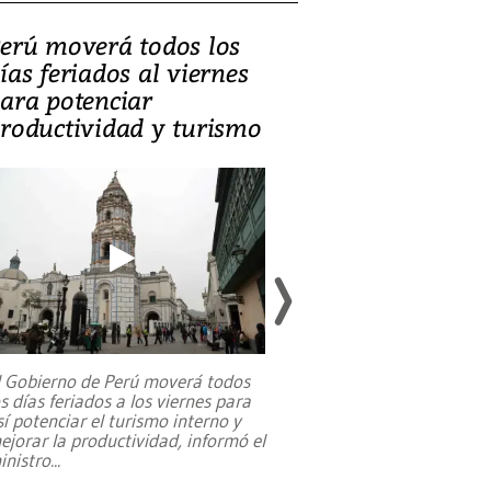
erú moverá todos los
Video, Catalin
ías feriados al viernes
‘Si la gente el
ara potenciar
criminales, la
roductividad y turismo
sociedades de
suicidarse’
l Gobierno de Perú moverá todos
os días feriados a los viernes para
La exmagistrada co
sí potenciar el turismo interno y
sobre el rol de contr
ejorar la productividad, informó el
periodismo, el derech
inistro
...
reformas constitucio
desafíos de nuevas t