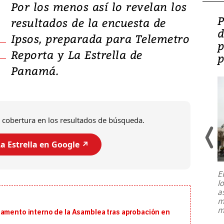
Por los menos así lo revelan los
Video: Lula lanza su
P
resultados de la encuesta de
candidatura con
d
Ipsos, preparada para Telemetro
promesas de inversión
p
Reporta y La Estrella de
en defensa, educación y
p
Panamá.
tierras raras
 cobertura en los resultados de búsqueda.
a Estrella en Google ↗️
E
l
Entre recuerdos y escuetas
a
referencias hacia sus adversarios, el
m
presidente de Brasil, Luiz Inácio Lula
m
lamento interno de la Asamblea tras aprobación en
da Silva, oficializó este domingo su
candidatura
...