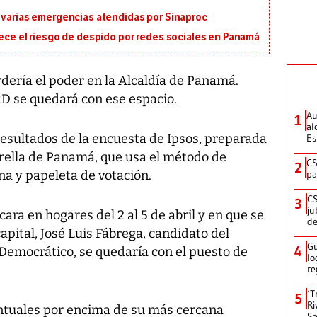
n varias emergencias atendidas por Sinaproc
rece el riesgo de despido por redes sociales en Panamá
rdería el poder en la Alcaldía de Panamá.
RD se quedará con ese espacio.
Au
1
al
 resultados de la encuesta de Ipsos, preparada
Es
rella de Panamá, que usa el método de
CS
2
na y papeleta de votación.
pa
CS
3
ju
cara en hogares del 2 al 5 de abril y en que se
de
apital, José Luis Fábrega, candidato del
Gu
4
 Democrático, se quedaría con el puesto de
lo
re
‘T
5
Ri
ntuales por encima de su más cercana
Sa