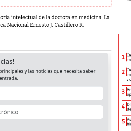
oria intelectual de la doctora en medicina. La
eca Nacional Ernesto J. Castillero R.
Ca
1
en
Ca
2
en
vi
Ve
3
op
DI
4
de
As
5
hi