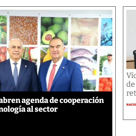
Ví
de
re
abren agenda de cooperación
NACI
nología al sector