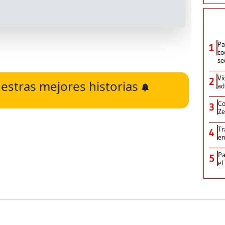
Pa
1
co
se
Ví
2
estras mejores historias
ad
Co
3
Ze
Tr
4
en
Pa
5
el