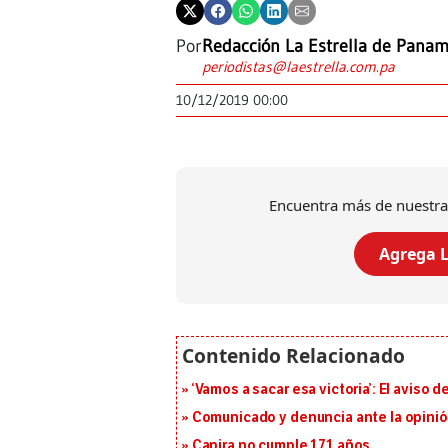
Por
Redacción La Estrella de Pana
periodistas@laestrella.com.pa
10/12/2019 00:00
Encuentra más de nuestra
Agrega L
‘Vamos a sacar esa victoria’: El aviso
Comunicado y denuncia ante la opinió
Capira no cumple 171 años