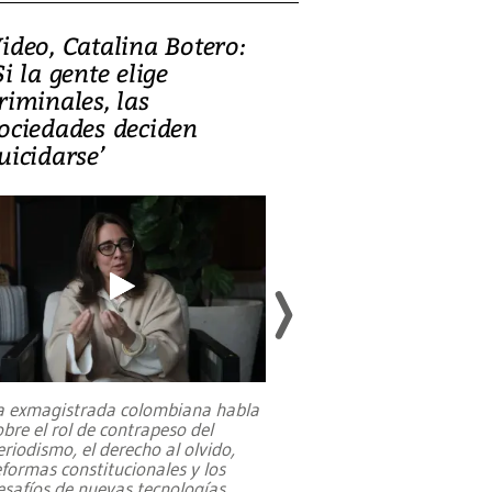
ideo, Catalina Botero:
Video: Lula la
Si la gente elige
candidatura 
riminales, las
promesas de i
ociedades deciden
en defensa, ed
uicidarse’
tierras raras
a exmagistrada colombiana habla
Entre recuerdos y es
obre el rol de contrapeso del
referencias hacia sus
eriodismo, el derecho al olvido,
presidente de Brasil,
eformas constitucionales y los
da Silva, oficializó 
esafíos de nuevas tecnologías
...
candidatura
...