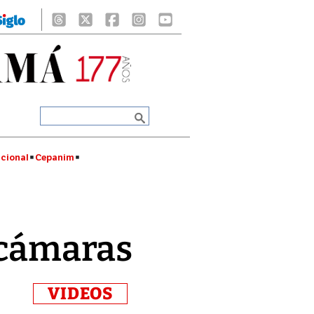
cional
Cepanim
y cámaras
VIDEOS