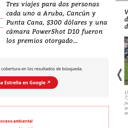
Tres viajes para dos personas
Isidro Carbonell,
V
cada uno a Aruba, Cancún y
director de la Lotería:
d
Punta Cana, $300 dólares y una
‘Vamos a ser más
d
cámara PowerShot D10 fueron
transparentes, tengan fe
los premios otorgado...
 cobertura en los resultados de búsqueda.
a Estrella en Google ↗️
U
7
El director de la Lotería Nacional de
j
Beneficencia habla de la lotería
a
clandestina, auditorías internas y su
e
plan para modernizar la institución
proceso ambiental