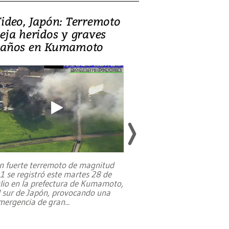
ideo, Japón: Terremoto
Israel regala 
eja heridos y graves
nueva embaja
años en Kumamoto
Jerusalén sob
familias pales
n fuerte terremoto de magnitud
,1 se registró este martes 28 de
Estados Unidos ha a
ulio en la prefectura de Kumamoto,
un dólar y durante 9
l sur de Japón, provocando una
el terreno para su 
mergencia de gran
...
en Jerusalén Oeste, 
perteneció hasta
...