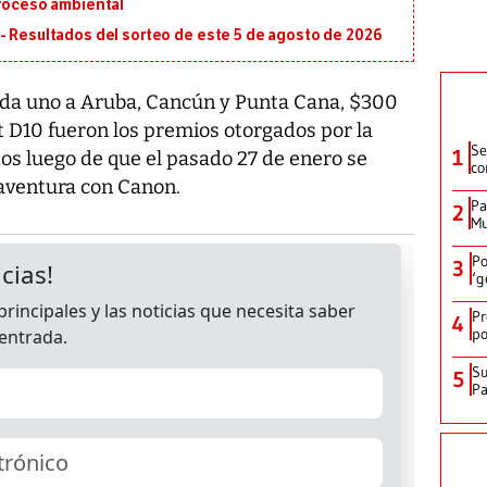
proceso ambiental
- Resultados del sorteo de este 5 de agosto de 2026
ada uno a Aruba, Cancún y Punta Cana, $300
 D10 fueron los premios otorgados por la
Se
1
s luego de que el pasado 27 de enero se
co
a aventura con Canon.
Pa
2
Mu
Po
3
‘g
Pr
4
po
Su
5
P