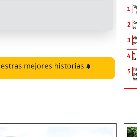
Di
1
ag
Re
2
se
Vi
3
po
A 
4
la
estras mejores historias
Pa
5
pe
ha