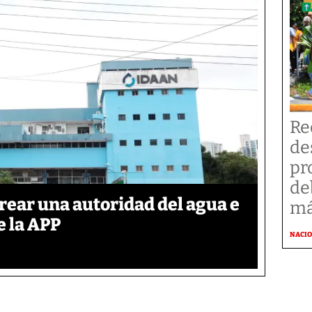
Re
de
pr
de
rear una autoridad del agua e
má
e la APP
NACI