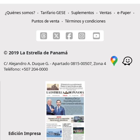
¿Quiénes somos?
Tarifario GESE
Suplementos
Ventas
e-Paper
Puntos de venta
Términos y condiciones
© 2019 La Estrella de Panamá
C/ Alejandro A. Duque G. - Apartado 0815-00507, Zona 4
Teléfono: +507 204-0000
Edición Impresa