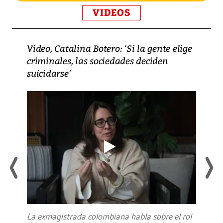
VIDEOS
Video, Catalina Botero: ‘Si la gente elige
criminales, las sociedades deciden
suicidarse’
La exmagistrada colombiana habla sobre el rol