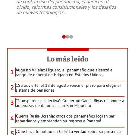
de contrapeso del periodismo, el derecho al
olvido, reformas constitucionales y los desafíos
de nuevas tecnologías
...
Lo más leído
Augusto Villalaz-Higuero, el panameño que alcanzó el
1
rango de general de brigada en Estados Unidos
CSS advierte: el 18 de agosto vence el plazo para elegir el
2
sistema de pensiones
‘Transparencia selectiva’: Guillermo García Rivas responde a
3
amenazas de denuncias en San Miguelito
Guerra Rusia-Ucrania: otros dos panameños logran ser
4
repatriados y emprenden su regreso a Panamá
¿Qué hace Infantino en Cali? La verdad sobre su presencia
5