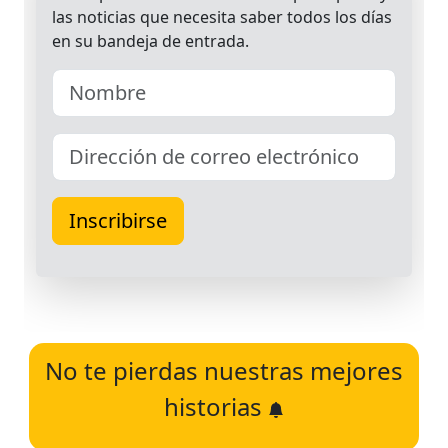
No te pierdas nuestras mejores
historias