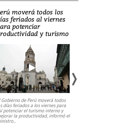
erú moverá todos los
Video, Catalin
ías feriados al viernes
‘Si la gente el
ara potenciar
criminales, la
roductividad y turismo
sociedades de
suicidarse’
l Gobierno de Perú moverá todos
os días feriados a los viernes para
La exmagistrada co
sí potenciar el turismo interno y
sobre el rol de contr
ejorar la productividad, informó el
periodismo, el derech
inistro
...
reformas constitucio
desafíos de nuevas t