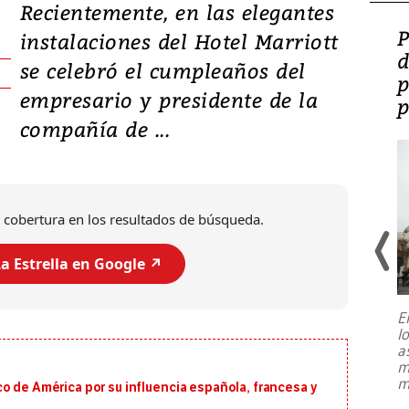
Recientemente, en las elegantes
Video: Lula lanza su
P
instalaciones del Hotel Marriott
candidatura con
d
se celebró el cumpleaños del
promesas de inversión
p
empresario y presidente de la
en defensa, educación y
p
compañía de ...
tierras raras
 cobertura en los resultados de búsqueda.
a Estrella en Google ↗️
E
l
Entre recuerdos y escuetas
a
referencias hacia sus adversarios, el
m
presidente de Brasil, Luiz Inácio Lula
m
o de América por su influencia española, francesa y
da Silva, oficializó este domingo su
candidatura
...