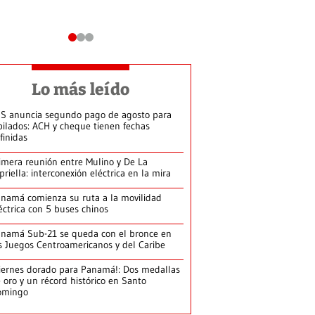
Lo más leído
S anuncia segundo pago de agosto para
bilados: ACH y cheque tienen fechas
finidas
imera reunión entre Mulino y De La
priella: interconexión eléctrica en la mira
namá comienza su ruta a la movilidad
éctrica con 5 buses chinos
namá Sub-21 se queda con el bronce en
s Juegos Centroamericanos y del Caribe
iernes dorado para Panamá!: Dos medallas
 oro y un récord histórico en Santo
omingo