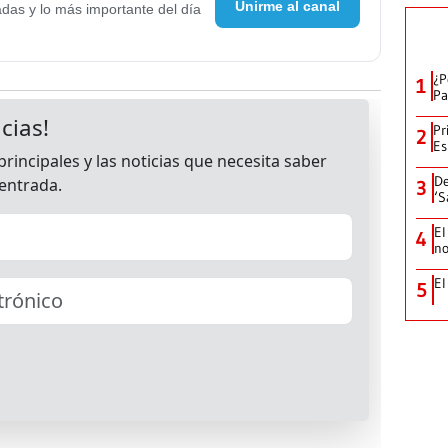
Unirme al canal
adas y lo más importante del día
¿P
1
Pa
Pr
2
Es
De
3
‘S
El
4
no
El
5