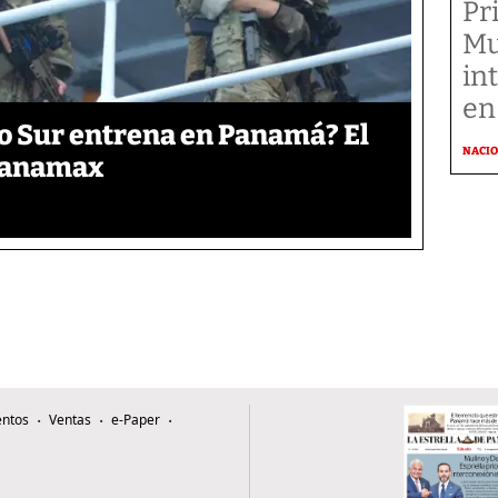
Pr
Mu
in
en
o Sur entrena en Panamá? El
NACI
 Panamax
ntos
Ventas
e-Paper