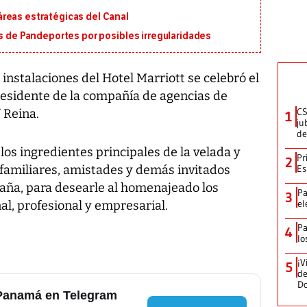
reas estratégicas del Canal
os de Pandeportes por posibles irregularidades
instalaciones del Hotel Marriott se celebró el
esidente de la compañía de agencias de
CS
” Reina.
1
ju
de
los ingredientes principales de la velada y
Pr
2
familiares, amistades y demás invitados
Es
aña, para desearle al homenajeado los
Pa
3
el
al, profesional y empresarial.
Pa
4
lo
¡V
5
de
D
 Panamá en Telegram