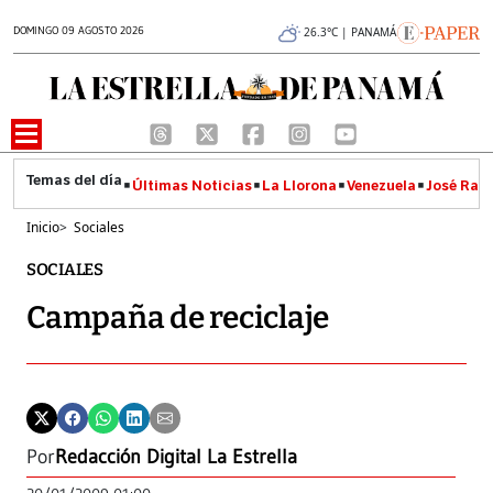
DOMINGO 09 AGOSTO 2026
26.3°C | PANAMÁ
Últimas Noticias
La Llorona
Venezuela
José Raúl
Inicio
>
Sociales
SOCIALES
Campaña de reciclaje
Por
Redacción Digital La Estrella