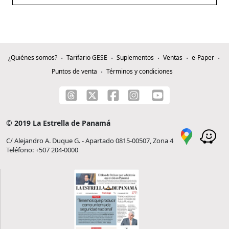
¿Quiénes somos?
Tarifario GESE
Suplementos
Ventas
e-Paper
Puntos de venta
Términos y condiciones
© 2019 La Estrella de Panamá
C/ Alejandro A. Duque G. - Apartado 0815-00507, Zona 4
Teléfono: +507 204-0000