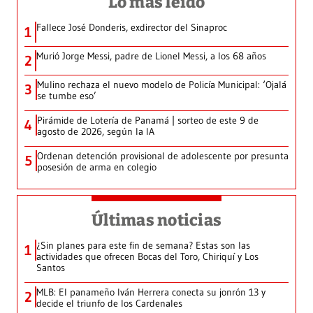
Lo más leído
Fallece José Donderis, exdirector del Sinaproc
1
Murió Jorge Messi, padre de Lionel Messi, a los 68 años
2
Mulino rechaza el nuevo modelo de Policía Municipal: ‘Ojalá
3
se tumbe eso’
Pirámide de Lotería de Panamá | sorteo de este 9 de
4
agosto de 2026, según la IA
Ordenan detención provisional de adolescente por presunta
5
posesión de arma en colegio
Últimas noticias
¿Sin planes para este fin de semana? Estas son las
1
actividades que ofrecen Bocas del Toro, Chiriquí y Los
Santos
MLB: El panameño Iván Herrera conecta su jonrón 13 y
2
decide el triunfo de los Cardenales