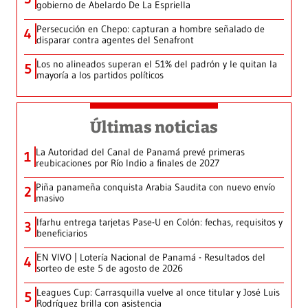
gobierno de Abelardo De La Espriella
Persecución en Chepo: capturan a hombre señalado de
4
disparar contra agentes del Senafront
Los no alineados superan el 51% del padrón y le quitan la
5
mayoría a los partidos políticos
Últimas noticias
La Autoridad del Canal de Panamá prevé primeras
1
reubicaciones por Río Indio a finales de 2027
Piña panameña conquista Arabia Saudita con nuevo envío
2
masivo
Ifarhu entrega tarjetas Pase-U en Colón: fechas, requisitos y
3
beneficiarios
EN VIVO | Lotería Nacional de Panamá - Resultados del
4
sorteo de este 5 de agosto de 2026
Leagues Cup: Carrasquilla vuelve al once titular y José Luis
5
Rodríguez brilla con asistencia