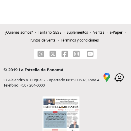
¿Quiénes somos?
Tarifario GESE
Suplementos
Ventas
e-Paper
Puntos de venta
Términos y condiciones
© 2019 La Estrella de Panamá
C/ Alejandro A. Duque G. - Apartado 0815-00507, Zona 4
Teléfono: +507 204-0000