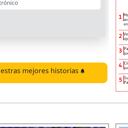
Ma
1
ac
en
Ve
2
op
Pa
3
ju
Cl
4
ju
estras mejores historias
Su
5
P