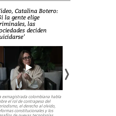
ideo, Catalina Botero:
Video: Lula la
Si la gente elige
candidatura 
riminales, las
promesas de i
ociedades deciden
en defensa, ed
uicidarse’
tierras raras
a exmagistrada colombiana habla
Entre recuerdos y es
obre el rol de contrapeso del
referencias hacia sus
eriodismo, el derecho al olvido,
presidente de Brasil,
eformas constitucionales y los
da Silva, oficializó 
esafíos de nuevas tecnologías
...
candidatura
...