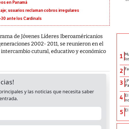
eos en Panamá
je; usuarios reclaman cobros irregulares
-30 ante los Cardinals
rama de Jóvenes Líderes Iberoaméricanios
generaciones 2002- 2011, se reunieron en el
 intercambio cutural, educativo y económico
Mu
1
lo
Fa
2
¿P
3
Pa
El
4
no
El
5