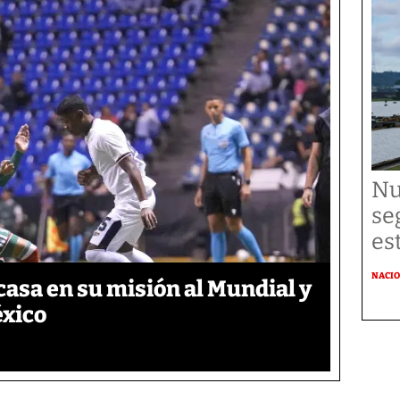
Nu
se
es
NACI
asa en su misión al Mundial y
éxico