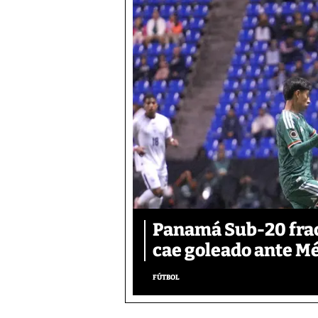
Panamá Sub-20 frac
cae goleado ante M
FÚTBOL