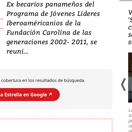
Ex becarios panameños del
Video, Japón: Terremoto
V
Programa de Jóvenes Líderes
deja heridos y graves
‘
Iberoaméricanios de la
daños en Kumamoto
c
Fundación Carolina de las
s
generaciones 2002- 2011, se
s
reuni...
 cobertura en los resultados de búsqueda.
a Estrella en Google ↗️
Un fuerte terremoto de magnitud
7,1 se registró este martes 28 de
julio en la prefectura de Kumamoto,
L
al sur de Japón, provocando una
s
emergencia de gran
...
p
r
d