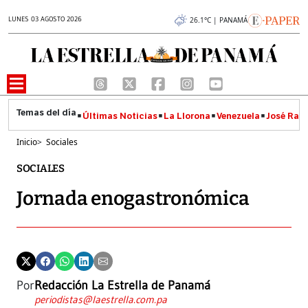
LUNES 03 AGOSTO 2026
26.1°C | PANAMÁ
Últimas Noticias
La Llorona
Venezuela
José Raúl
Inicio
>
Sociales
SOCIALES
Jornada enogastronómica
Por
Redacción La Estrella de Panamá
periodistas@laestrella.com.pa