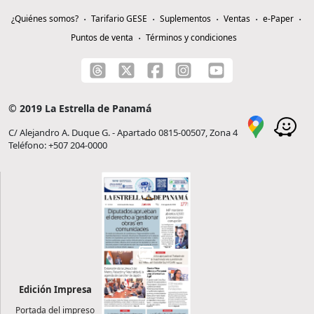
¿Quiénes somos?
Tarifario GESE
Suplementos
Ventas
e-Paper
Puntos de venta
Términos y condiciones
© 2019 La Estrella de Panamá
C/ Alejandro A. Duque G. - Apartado 0815-00507, Zona 4
Teléfono: +507 204-0000
Edición Impresa
Portada del impreso