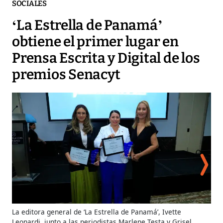
SOCIALES
‘La Estrella de Panamá’
obtiene el primer lugar en
Prensa Escrita y Digital de los
premios Senacyt
Pre
La editora general de ‘La Estrella de Panamá’, Ivette
Per
Leonardi, junto a las periodistas Marlene Testa y Grisel