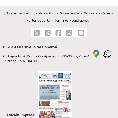
¿Quiénes somos?
Tarifario GESE
Suplementos
Ventas
e-Paper
Puntos de venta
Términos y condiciones
© 2019 La Estrella de Panamá
C/ Alejandro A. Duque G. - Apartado 0815-00507, Zona 4
Teléfono: +507 204-0000
Edición Impresa