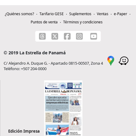
¿Quiénes somos?
Tarifario GESE
Suplementos
Ventas
e-Paper
Puntos de venta
Términos y condiciones
© 2019 La Estrella de Panamá
C/ Alejandro A. Duque G. - Apartado 0815-00507, Zona 4
Teléfono: +507 204-0000
Edición Impresa