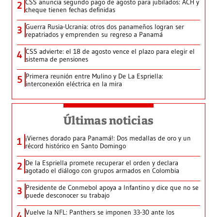
CSS anuncia segundo pago de agosto para jubilados: ACH y
2
cheque tienen fechas definidas
Guerra Rusia-Ucrania: otros dos panameños logran ser
3
repatriados y emprenden su regreso a Panamá
CSS advierte: el 18 de agosto vence el plazo para elegir el
4
sistema de pensiones
Primera reunión entre Mulino y De La Espriella:
5
interconexión eléctrica en la mira
Últimas noticias
¡Viernes dorado para Panamá!: Dos medallas de oro y un
1
récord histórico en Santo Domingo
De la Espriella promete recuperar el orden y declara
2
agotado el diálogo con grupos armados en Colombia
Presidente de Conmebol apoya a Infantino y dice que no se
3
puede desconocer su trabajo
Vuelve la NFL: Panthers se imponen 33-30 ante los
4