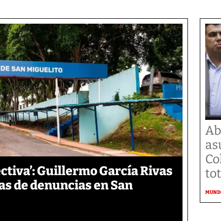
Ab
as
Co
ctiva’: Guillermo García Rivas
to
s de denuncias en San
MUND