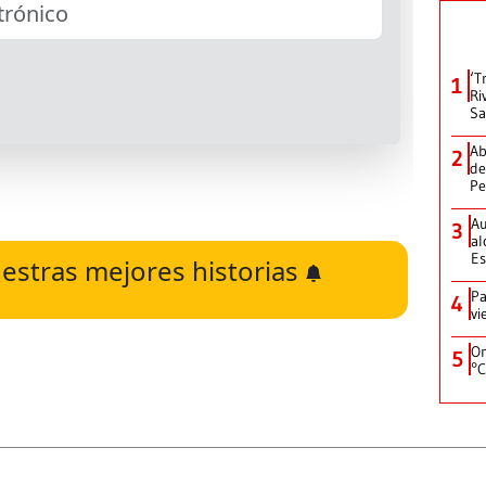
‘T
1
Ri
Sa
Ab
2
de
Pe
Au
3
al
Es
estras mejores historias
Pa
4
vi
On
5
°C