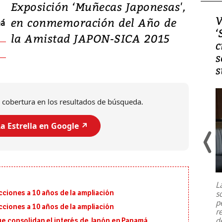
Exposición ‘Muñecas Japonesas',
Video, Japón: Terremoto
V
en conmemoración del Año de
má
deja heridos y graves
‘
la Amistad JAPON-SICA 2015
daños en Kumamoto
c
s
s
 cobertura en los resultados de búsqueda.
a Estrella en Google ↗️
Un fuerte terremoto de magnitud
7,1 se registró este martes 28 de
julio en la prefectura de Kumamoto,
L
al sur de Japón, provocando una
s
ecciones a 10 años de la ampliación
emergencia de gran
...
p
ecciones a 10 años de la ampliación
r
d
que consolidan el interés de Japón en Panamá