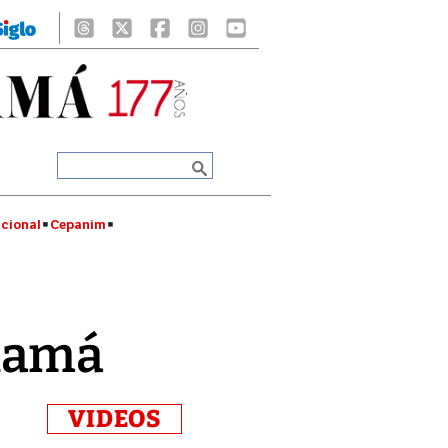
cional
Cepanim
anamá
VIDEOS