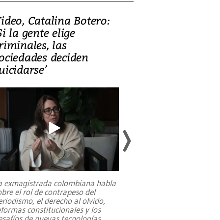
ideo, Catalina Botero:
Video: Lula la
Si la gente elige
candidatura 
riminales, las
promesas de i
ociedades deciden
en defensa, ed
uicidarse’
tierras raras
a exmagistrada colombiana habla
Entre recuerdos y es
obre el rol de contrapeso del
referencias hacia sus
eriodismo, el derecho al olvido,
presidente de Brasil,
eformas constitucionales y los
da Silva, oficializó 
esafíos de nuevas tecnologías
...
candidatura
...