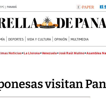
.5°C | PANAMÁ
MÍA
DEPORTES
VIDA Y CULTURA
OPINIÓN
MULTIMEDIA
timas Noticias
La Llorona
Venezuela
José Raúl Mulino
Asamblea Na
ponesas visitan P