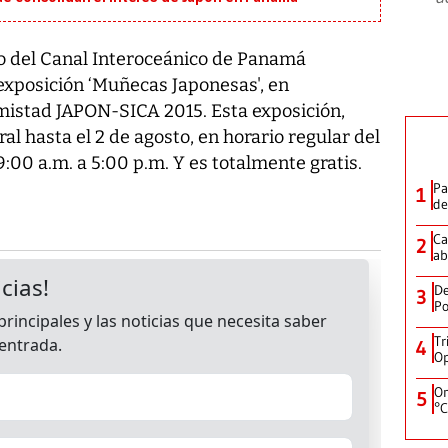
o del Canal Interoceánico de Panamá
 exposición ‘Muñecas Japonesas', en
istad JAPON-SICA 2015. Esta exposición,
ral hasta el 2 de agosto, en horario regular del
00 a.m. a 5:00 p.m. Y es totalmente gratis.
Pa
1
de
Ca
2
ab
De
3
Po
Tr
4
Op
On
5
°C