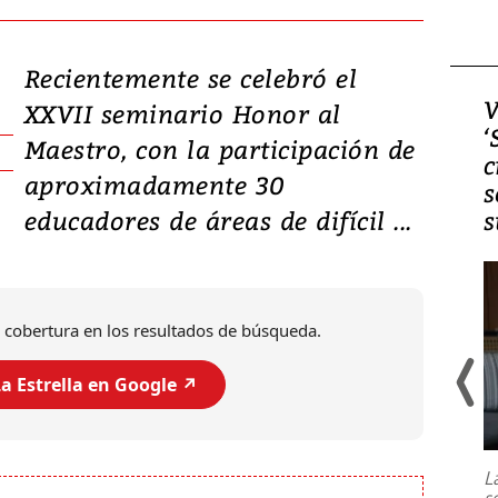
Recientemente se celebró el
Video, Japón: Terremoto
V
XXVII seminario Honor al
deja heridos y graves
‘
Maestro, con la participación de
daños en Kumamoto
c
aproximadamente 30
s
educadores de áreas de difícil ...
s
 cobertura en los resultados de búsqueda.
a Estrella en Google ↗️
Un fuerte terremoto de magnitud
7,1 se registró este martes 28 de
julio en la prefectura de Kumamoto,
L
al sur de Japón, provocando una
s