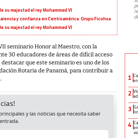
emergencia de gran
...
p
 de su majestad el rey Mohammed VI
r
d
parencia y confianza en Centroamérica: Grupo Ficohsa
 de su majestad el rey Mohammed VI
II seminario Honor al Maestro, con la
e 30 educadores de áreas de difícil acceso
e destacar que este seminario es uno de los
dación Rotaria de Panamá, para contribuir a
Ca
1
.
en
Ví
2
ad
Ga
3
lo
Ca
4
en
vi