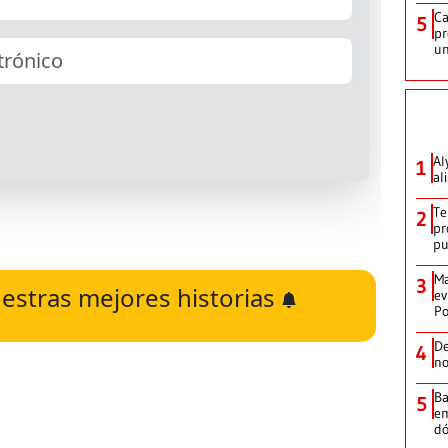
Ca
5
pr
un
Al
1
al
Te
2
pr
p
Ma
3
estras mejores historias
ev
Po
De
4
no
Ba
5
em
dó