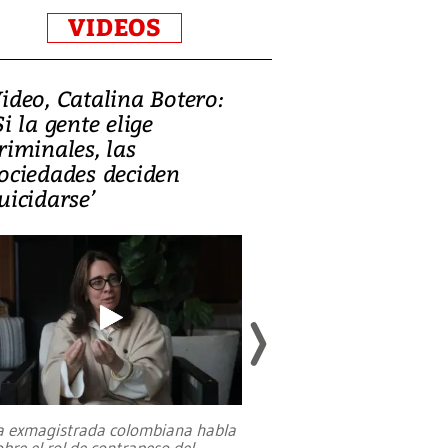
VIDEOS
ideo, Catalina Botero:
Video: Lula la
Si la gente elige
candidatura 
riminales, las
promesas de i
ociedades deciden
en defensa, ed
uicidarse’
tierras raras
a exmagistrada colombiana habla
Entre recuerdos y es
obre el rol de contrapeso del
referencias hacia sus