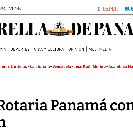
.5°C | PANAMÁ
MÍA
DEPORTES
VIDA Y CULTURA
OPINIÓN
MULTIMEDIA
timas Noticias
La Llorona
Venezuela
José Raúl Mulino
Asamblea Na
Rotaria Panamá con
n