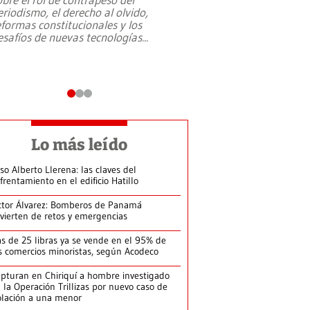
eriodismo, el derecho al olvido,
presidente de Brasil,
eformas constitucionales y los
da Silva, oficializó 
esafíos de nuevas tecnologías
...
candidatura
...
Lo más leído
so Alberto Llerena: las claves del
frentamiento en el edificio Hatillo
ctor Álvarez: Bomberos de Panamá
vierten de retos y emergencias
s de 25 libras ya se vende en el 95% de
s comercios minoristas, según Acodeco
pturan en Chiriquí a hombre investigado
 la Operación Trillizas por nuevo caso de
olación a una menor