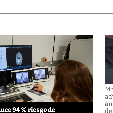
Ma
ad
an
duce 94 % riesgo de
de