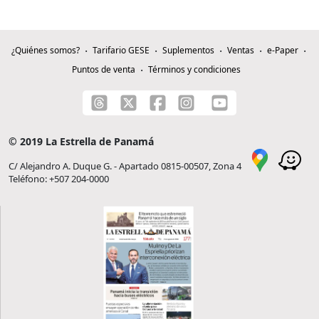
¿Quiénes somos?
Tarifario GESE
Suplementos
Ventas
e-Paper
Puntos de venta
Términos y condiciones
© 2019 La Estrella de Panamá
C/ Alejandro A. Duque G. - Apartado 0815-00507, Zona 4
Teléfono: +507 204-0000