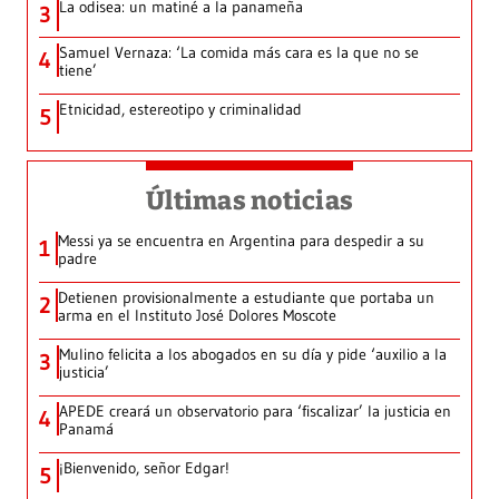
La odisea: un matiné a la panameña
3
Samuel Vernaza: ‘La comida más cara es la que no se
4
tiene’
Etnicidad, estereotipo y criminalidad
5
Últimas noticias
Messi ya se encuentra en Argentina para despedir a su
1
padre
Detienen provisionalmente a estudiante que portaba un
2
arma en el Instituto José Dolores Moscote
Mulino felicita a los abogados en su día y pide ‘auxilio a la
3
justicia’
APEDE creará un observatorio para ‘fiscalizar’ la justicia en
4
Panamá
¡Bienvenido, señor Edgar!
5