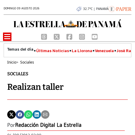
DOMINGO 09 AGOSTO 2026
32.7°C | PANAMÁ
Últimas Noticias
La Llorona
Venezuela
José Raúl
Inicio
>
Sociales
SOCIALES
Realizan taller
Por
Redacción Digital La Estrella