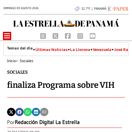
DOMINGO 09 AGOSTO 2026
32.7°C | PANAMÁ
Últimas Noticias
La Llorona
Venezuela
José Raúl
Inicio
>
Sociales
SOCIALES
finaliza Programa sobre VIH
Por
Redacción Digital La Estrella