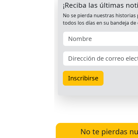
No te pierdas nu