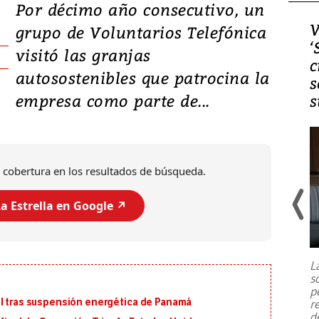
Por décimo año consecutivo, un
Video, Japón: Terremoto
V
grupo de Voluntarios Telefónica
deja heridos y graves
‘
visitó las granjas
daños en Kumamoto
c
autosostenibles que patrocina la
s
empresa como parte de...
s
 cobertura en los resultados de búsqueda.
a Estrella en Google ↗️
Un fuerte terremoto de magnitud
7,1 se registró este martes 28 de
julio en la prefectura de Kumamoto,
L
al sur de Japón, provocando una
s
emergencia de gran
...
p
al tras suspensión energética de Panamá
r
d