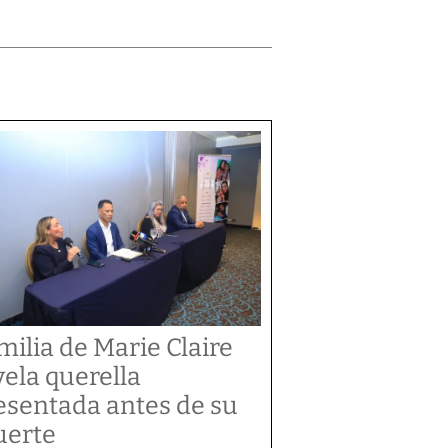
milia de Marie Claire
vela querella
esentada antes de su
erte