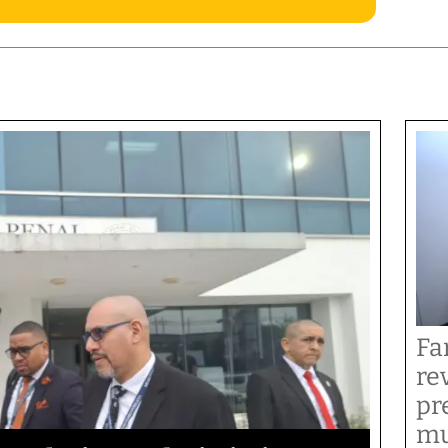
Fa
re
pr
mu