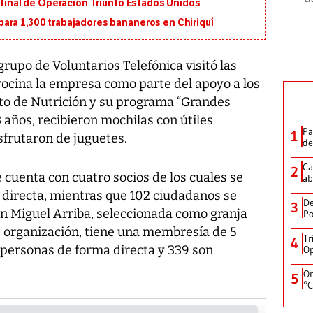
n final de Operación Triunfo Estados Unidos
ara 1,300 trabajadores bananeros en Chiriquí
rupo de Voluntarios Telefónica visitó las
rocina la empresa como parte del apoyo a los
ato de Nutrición y su programa “Grandes
13 años, recibieron mochilas con útiles
Pa
1
sfrutaron de juguetes.
de
Ca
2
 cuenta con cuatro socios de los cuales se
ab
 directa, mientras que 102 ciudadanos se
De
3
an Miguel Arriba, seleccionada como granja
Po
e organización, tiene una membresía de 5
Tr
4
25 personas de forma directa y 339 son
Op
On
5
°C