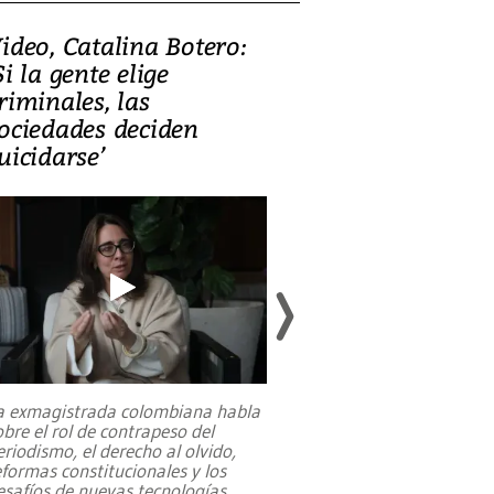
ideo, Catalina Botero:
Video: Lula la
Si la gente elige
candidatura 
riminales, las
promesas de i
ociedades deciden
en defensa, ed
uicidarse’
tierras raras
a exmagistrada colombiana habla
Entre recuerdos y es
obre el rol de contrapeso del
referencias hacia sus
eriodismo, el derecho al olvido,
presidente de Brasil,
eformas constitucionales y los
da Silva, oficializó 
esafíos de nuevas tecnologías
...
candidatura
...