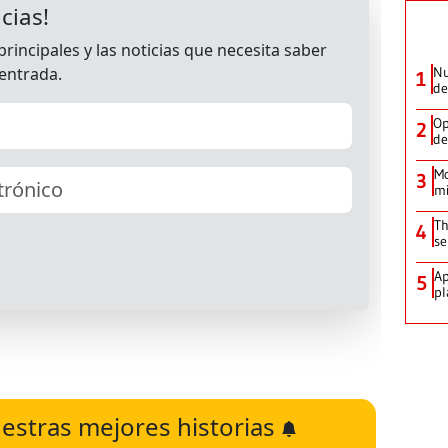
Nu
1
de
Op
2
de
Mo
3
mi
Th
4
se
Ap
5
pl
estras mejores historias