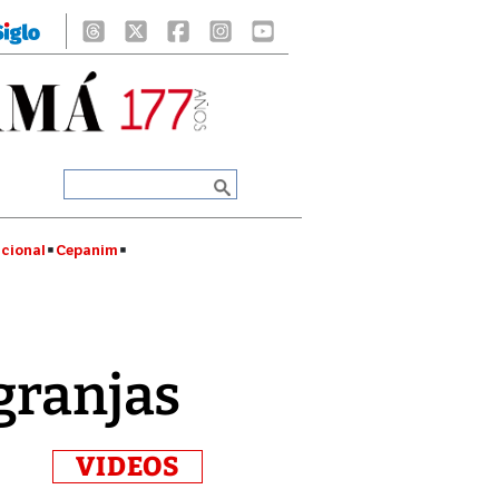
cional
Cepanim
granjas
VIDEOS