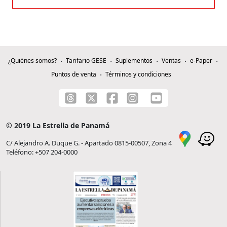
¿Quiénes somos?
Tarifario GESE
Suplementos
Ventas
e-Paper
Puntos de venta
Términos y condiciones
© 2019 La Estrella de Panamá
C/ Alejandro A. Duque G. - Apartado 0815-00507, Zona 4
Teléfono: +507 204-0000