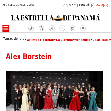
MIÉRCOLES 05 AGOSTO 2026
27.5°C | PANAMÁ
Últimas Noticias
La Llorona
Venezuela
José Raúl 
Alex Borstein