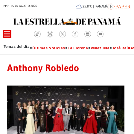
MARTES 04 AGOSTO 2026
25.8°C | PANAMÁ
Últimas Noticias
La Llorona
Venezuela
José Raúl 
Anthony Robledo