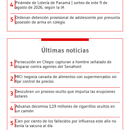
Pirámide de Lotería de Panamá | sorteo de este 9 de
4
agosto de 2026, según la IA
Ordenan detención provisional de adolescente por presunta
5
posesión de arma en colegio
Últimas noticias
Persecución en Chepo: capturan a hombre señalado de
1
disparar contra agentes del Senafront
MICI negocia canasta de alimentos con supermercados sin
2
fijar control de precios
Descubren un proceso oculto que impulsa las erupciones
3
solares
Aduanas decomisa 1,19 millones de cigarrillos ocultos en
4
un camión
Cien por ciento de los fallecidos por influenza este año no
5
tenía la vacuna al día