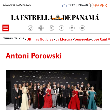
SÁBADO 08 AGOSTO 2026
33.3°C | PANAMÁ
Últimas Noticias
La Llorona
Venezuela
José Raúl 
Antoni Porowski