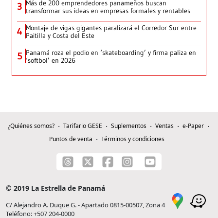
Más de 200 emprendedores panameños buscan
3
transformar sus ideas en empresas formales y rentables
Montaje de vigas gigantes paralizará el Corredor Sur entre
4
Paitilla y Costa del Este
Panamá roza el podio en ‘skateboarding’ y firma paliza en
5
‘softbol’ en 2026
¿Quiénes somos?
Tarifario GESE
Suplementos
Ventas
e-Paper
Puntos de venta
Términos y condiciones
© 2019 La Estrella de Panamá
C/ Alejandro A. Duque G. - Apartado 0815-00507, Zona 4
Teléfono: +507 204-0000