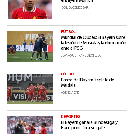
el Bayern Múnich
YASILKA CÓRDOBA R.
FÚTBOL
Mundial de Clubes: El Bayern sufre
la lesión de Musiala y la eliminación
ante el PSG
JEAN-PAUL FRANCIS BOTELLO
FÚTBOL
Paseo del Bayern, triplete de
Musiala
AGENCIA EFE
DEPORTES
El Bayern gana la Bundesliga y
Kane pone fin a su gafe