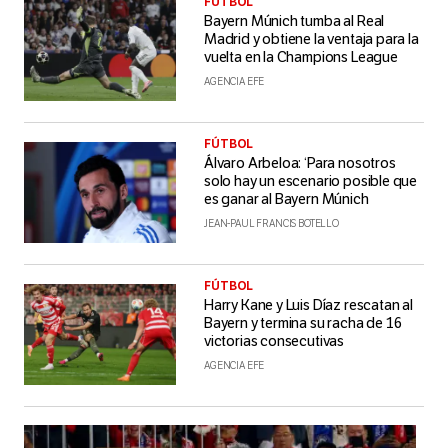
FÚTBOL
Bayern Múnich tumba al Real
Madrid y obtiene la ventaja para la
vuelta en la Champions League
AGENCIA EFE
FÚTBOL
Álvaro Arbeloa: ‘Para nosotros
solo hay un escenario posible que
es ganar al Bayern Múnich
JEAN-PAUL FRANCIS BOTELLO
FÚTBOL
Harry Kane y Luis Díaz rescatan al
Bayern y termina su racha de 16
victorias consecutivas
AGENCIA EFE