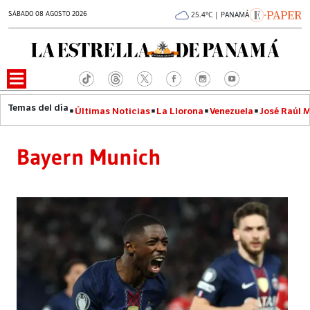
SÁBADO 08 AGOSTO 2026
25.4°C | PANAMÁ
Últimas Noticias
La Llorona
Venezuela
José Raúl 
Bayern Munich