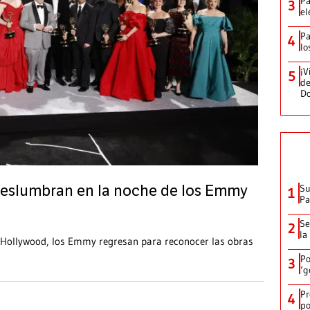
Pa
3
el
Pa
4
lo
¡V
5
de
D
Su
 deslumbran en la noche de los Emmy
1
P
Se
2
la
 Hollywood, los Emmy regresan para reconocer las obras
Po
3
‘g
Pr
4
po