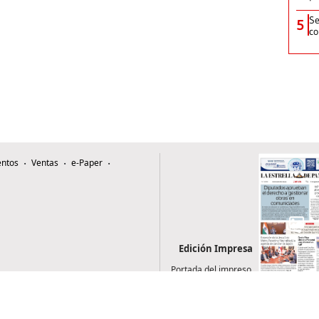
Se
5
co
ntos
Ventas
e-Paper
Edición Impresa
Portada del impreso
del 6 de agosto de
2026
0507, Zona 4