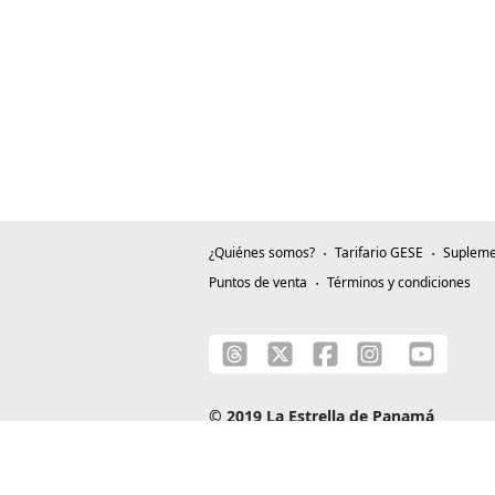
¿Quiénes somos?
Tarifario GESE
Supleme
Puntos de venta
Términos y condiciones
© 2019 La Estrella de Panamá
C/ Alejandro A. Duque G. - Apartado 0815-0
Teléfono: +507 204-0000