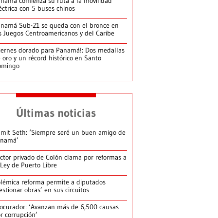
namá comienza su ruta a la movilidad
éctrica con 5 buses chinos
namá Sub-21 se queda con el bronce en
s Juegos Centroamericanos y del Caribe
iernes dorado para Panamá!: Dos medallas
 oro y un récord histórico en Santo
omingo
Últimas noticias
mit Seth: ‘Siempre seré un buen amigo de
anamá’
ctor privado de Colón clama por reformas a
 Ley de Puerto Libre
lémica reforma permite a diputados
estionar obras’ en sus circuitos
ocurador: ‘Avanzan más de 6,500 causas
r corrupción’