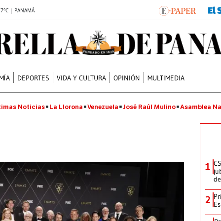
.7°C | PANAMÁ
MÍA
DEPORTES
VIDA Y CULTURA
OPINIÓN
MULTIMEDIA
timas Noticias
La Llorona
Venezuela
José Raúl Mulino
Asamblea Na
CS
1
ju
de
Pr
2
Es