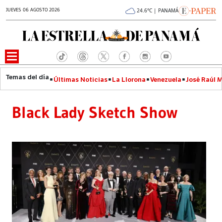
JUEVES 06 AGOSTO 2026
24.6°C | PANAMÁ
Últimas Noticias
La Llorona
Venezuela
José Raúl 
Black Lady Sketch Show